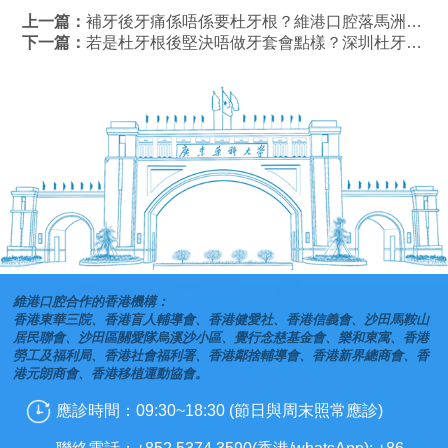
上一篇：
補牙後牙痛係唔係要杜牙根？維港口腔落馬洲口岸分院杜牙根幾錢？
下一篇：
若是杜牙根後堅決唔做牙套會點樣？深圳杜牙根介紹
維港口腔合作的香港機構：
香港東華三院、香港盲人輔導會、香港健愛社、香港信義會、沙田馬鞍山
居民聯會、沙田區關愛隊烏溪沙小區、覺行念慈基金會、樂和東寓、香港
勞工及福利局、香港社會福利署、香港鄰捨輔導會、香港新界總商會、香
港元朗商會、香港移植運動協會。
應診時間：09:30~18:30 (節日與周末照常應診)