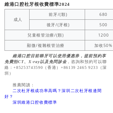
維港口腔杜牙根收費標準2024
前牙/(顆)
680
成人
後牙/(牙根)
500
兒童根管治療/(顆)
1200
顯微/複雜根管治療
加收50%
維港口腔目前睇牙可以使用優惠券，提前預約享
免費拍CT、X-ray以及免問診金
，咨詢和預約可以聯
絡：+85253743590（香港）+86139 2465 9233（深
圳）
推薦閱讀：
二次杜牙根成功率高嗎？深圳二次杜牙根邊間
好？
深圳維港口腔收費標準