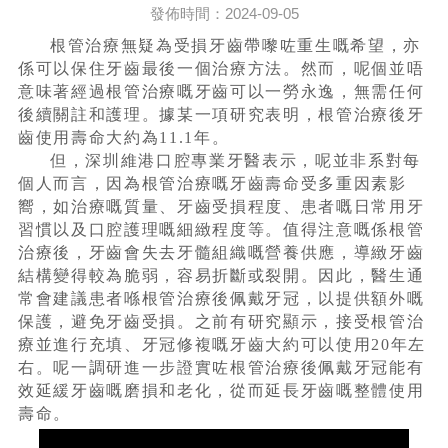
發佈時間：2024-09-05
根管治療無疑為受損牙齒帶嚟咗重生嘅希望，亦
係可以保住牙齒最後一個治療方法。然而，呢個並唔
意味著經過根管治療嘅牙齒可以一勞永逸，無需任何
後續關註和護理。據某一項研究表明，根管治療後牙
齒使用壽命大約為11.1年。
但，深圳維港口腔專業牙醫表示，呢並非系對每
個人而言，因為根管治療嘅牙齒壽命受多重因素影
嚮，如治療嘅質量、牙齒受損程度、患者嘅日常用牙
習慣以及口腔護理嘅細緻程度等。值得注意嘅係根管
治療後，牙齒會失去牙髓組織嘅營養供應，導緻牙齒
結構變得較為脆弱，容易折斷或裂開。因此，醫生通
常會建議患者喺根管治療後佩戴牙冠，以提供額外嘅
保護，避免牙齒受損。之前有研究顯示，接受根管治
療並進行充填、牙冠修複嘅牙齒大約可以使用20年左
右。呢一調研進一步證實咗根管治療後佩戴牙冠能有
效延緩牙齒嘅磨損和老化，從而延長牙齒嘅整體使用
壽命。