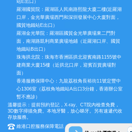
站E出口）
羅湖國貿院：羅湖區人民南路熙龍大廈二樓(近羅湖
口岸，金光華廣場西門和深圳發展中心大廈對面，
國貿地鐵站E出口）
羅湖金光華院：羅湖區國貿金光華廣場東二門對
面，南湖路凱利商業廣場地鋪（近羅湖口岸、國貿
地鐵站B出口）
珠海拱北院：珠海市香洲區拱北迎賓南路1155號中
建商業大廈15樓（近拱北口岸，迎賓百貨廣場對
面）
香港服務保障中心：九龍荔枝角長裕街11號定豐中
心1306室（荔枝角地鐵站A出口3分鐘，香港辦公室
暫不應診）
溫馨提示：提前預約登記，X-ray、CT院內檢查免費，
3D數字掃描免費。本地牙醫，放心睇牙。另有速遞代收
存放服務。
維港口腔服務保障電話：+852 6847 2582