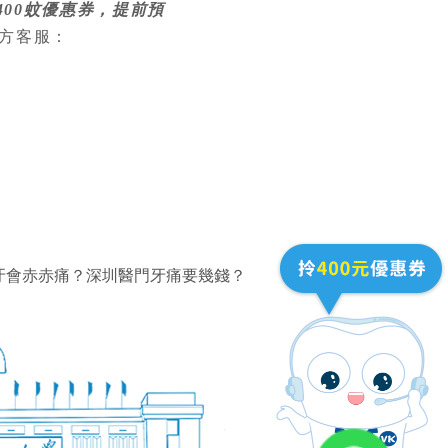
400蚊優惠券，提前預
方客服：
牙會赤赤痛？深圳醫門牙痛要幾錢？