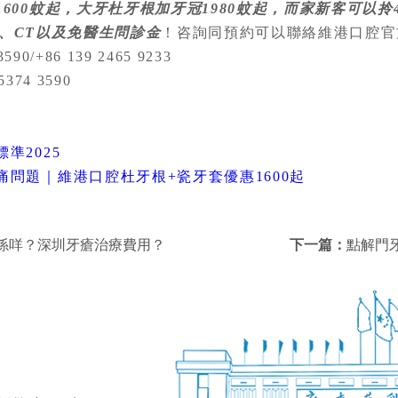
600蚊起，大牙杜牙根加牙冠1980蚊起，而家新客可以拎
y、CT以及免醫生問診金
！咨詢同預約可以聯絡維港口腔官
90/+86 139 2465 9233
5374 3590
準2025
痛問題｜維港口腔杜牙根+瓷牙套優惠1600起
係咩？深圳牙瘡治療費用？
下一篇：
點解門