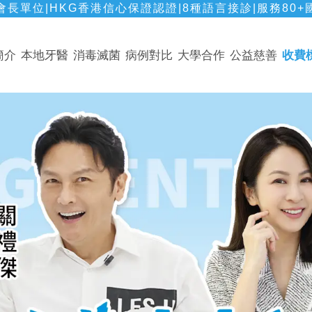
長單位|HKG香港信心保證認證|8種語言接診|服務80+
簡介
本地牙醫
消毒滅菌
病例對比
大學合作
公益慈善
收費