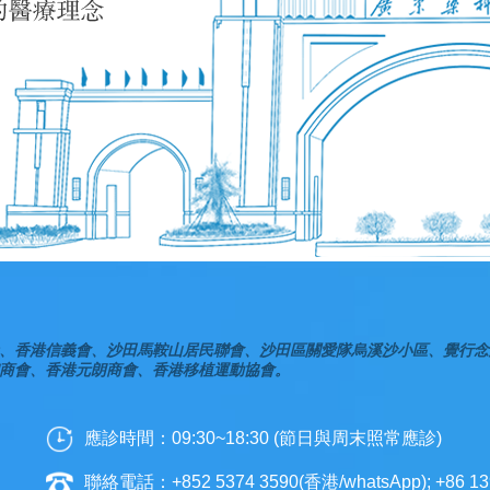
、香港信義會、沙田馬鞍山居民聯會、沙田區關愛隊烏溪沙小區、覺行念
商會、香港元朗商會、香港移植運動協會。
應診時間：09:30~18:30 (節日與周末照常應診)
聯絡電話：+852 5374 3590(香港/whatsApp); +86 13