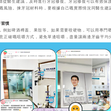
聽從醫生建議，及時進行牙冠修復。牙冠修復可以有效保
嘅風險。揀牙冠材料時，要根據自己嘅實際情況同醫生建
牙習慣
，例如啤酒樽蓋、果殼等。如果需要咬硬物，可以用專門
意正確嘅咀嚼方式，避免單邊咀嚼，盡量讓兩邊牙齒平均