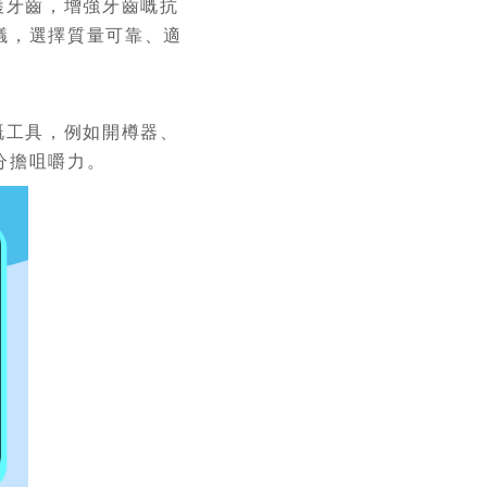
護牙齒，增強牙齒嘅抗
議，選擇質量可靠、適
嘅工具，例如開樽器、
分擔咀嚼力。