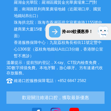
羅湖金光華院：羅湖區國貿金光華廣場東二門對
面，南湖路凱利商業廣場地鋪（近羅湖口岸、國貿
地鐵站B出口）
珠海拱北院：珠海市香洲區拱北迎賓南路1155號中
建商業大廈15樓（近拱北口岸，迎賓百貨廣場對
拎400蚊優惠券！
面）
香港服務保障中心：九龍荔枝角長裕街11號定豐中
心1306室（荔枝角地鐵站A出口3分鐘，香港辦公室
暫不應診）
溫馨提示：提前預約登記，X-ray、CT院內檢查免費，
3D數字掃描免費。本地牙醫，放心睇牙。另有速遞代收
存放服務。
維港口腔服務保障電話：+852 6847 2582
歡迎關注維港口腔，獲取最新優惠