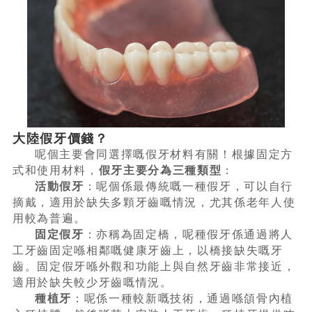
大陸假牙價錢？
呢個主要會同選擇嘅假牙材料有關！根據固定方
式和使用材料，
假牙主要分為三種類型
：
活動假牙
：呢個係最傳統嘅一種假牙，可以自行
摘戴，適用於缺失多顆牙齒嘅情況，尤其係老年人使
用較為普遍。
固定假牙
：亦稱為固定橋，呢種假牙係通過將人
工牙齒固定喺相鄰嘅健康牙齒上，以橋接缺失嘅牙
齒。固定假牙喺外觀和功能上與自然牙齒非常接近，
適用於缺失較少牙齒嘅情況。
種植牙
：呢係一種較新嘅技術，通過喺頜骨內植