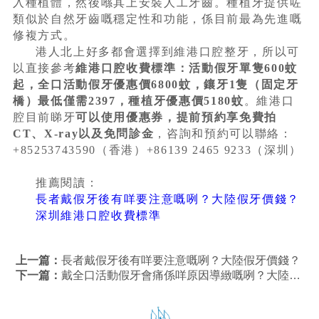
入種植體，然後喺其上安裝人工牙齒。種植牙提供咗
類似於自然牙齒嘅穩定性和功能，係目前最為先進嘅
修複方式。
港人北上好多都會選擇到維港口腔整牙，所以可
以直接參考
維港口腔收費標準：活動假牙單隻600蚊
起，全口活動假牙優惠價6800蚊，鑲牙1隻（固定牙
橋）最低僅需2397，種植牙優惠價5180蚊
。維港口
腔目前睇牙
可以使用優惠券，提前預約享免費拍
CT、X-ray以及免問診金
，咨詢和預約可以聯絡：
+85253743590（香港）+86139 2465 9233（深圳）
推薦閱讀：
長者戴假牙後有咩要注意嘅咧？大陸假牙價錢？
深圳維港口腔收費標準
上一篇：
長者戴假牙後有咩要注意嘅咧？大陸假牙價錢？
下一篇：
戴全口活動假牙會痛係咩原因導緻嘅咧？大陸活動假牙價錢？