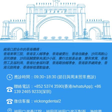
維港口腔合作的香港機構：
香港東華三院、香港盲人輔導會、香港健愛社、香港信義會、沙田馬鞍山
居民聯會、沙田區關愛隊烏溪沙小區、覺行念慈基金會、樂和東寓、香港
勞工及福利局、香港社會福利署、香港鄰捨輔導會、香港新界總商會、香
港元朗商會、香港移植運動協會。
應診時間：09:30~18:30 (節日與周末照常應診)
聯絡電話：+852 5374 3590(香港/whatsApp); +86
139 2465 9233(深圳)
微信客服：vickongdental2
福田口岸香江院：福田區福田口岸正對面，海悅華