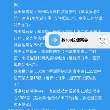
到）
福田皇崗院：福田區皇崗口岸皇禦苑（皇城廣場C
門）深港1號地鋪全層（近福田口岸、皇崗口岸地鐵
站E出口）
羅湖國貿院：羅湖區人民南路熙龍大廈二樓(近羅湖
口岸，金光華廣場西門和深圳發展中心大廈對面，
拎400蚊優惠券！
國貿地鐵站E出口）
羅湖金光華院：羅湖區國貿金光華廣場東二門對
面，南湖路凱利商業廣場地鋪（近羅湖口岸、國貿
地鐵站B出口）
珠海拱北院：珠海市香洲區拱北迎賓南路1155號中
建商業大廈15樓（近拱北口岸，迎賓百貨廣場對
面）
香港服務保障中心：九龍荔枝角長裕街11號定豐中
心1306室（荔枝角地鐵站A出口3分鐘，香港辦公室
暫不應診）