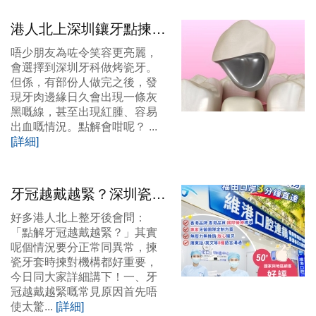
港人北上深圳鑲牙點揀
好？拆解烤瓷牙常見問題
唔少朋友為咗令笑容更亮麗，
與全瓷牙選擇指南
會選擇到深圳牙科做烤瓷牙。
但係，有部份人做完之後，發
現牙肉邊緣日久會出現一條灰
黑嘅線，甚至出現紅腫、容易
出血嘅情況。點解會咁呢？ ...
[詳細]
牙冠越戴越緊？深圳瓷牙
套價錢話你知
好多港人北上整牙後會問：
「點解牙冠越戴越緊？」其實
呢個情況要分正常同異常，揀
瓷牙套時揀對機構都好重要，
今日同大家詳細講下！一、牙
冠越戴越緊嘅常見原因首先唔
使太驚...
[詳細]