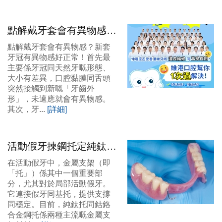
點解戴牙套會有異物感？
深圳瓷牙套價錢？
點解戴牙套會有異物感？新套
牙冠有異物感好正常！首先最
主要係牙冠同天然牙嘅形態、
大小有差異，口腔黏膜同舌頭
突然接觸到新嘅「牙齒外
形」，未適應就會有異物感。
其次，牙...
[詳細]
活動假牙揀鋼托定純鈦托
好？羅湖整活動假牙邊間
在活動假牙中，金屬支架（即
好？
「托」）係其中一個重要部
分，尤其對於局部活動假牙。
它連接假牙同基托，提供支撐
同穩定。目前，純鈦托同鈷鉻
合金鋼托係兩種主流嘅金屬支