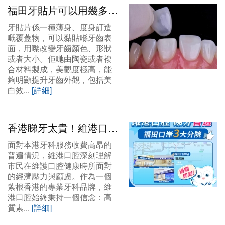
福田牙貼片可以用幾多
年？福田牙貼有冇優惠？
牙貼片係一種薄身、度身訂造
嘅覆蓋物，可以黏貼喺牙齒表
面，用嚟改變牙齒顏色、形狀
或者大小。佢哋由陶瓷或者複
合材料製成，美觀度極高，能
夠明顯提升牙齒外觀，包括美
白效...
[詳細]
香港睇牙太貴！維港口腔
香港品牌香港品質，以實
面對本港牙科服務收費高昂的
惠價格與口岸便捷，服務
普遍情況，維港口腔深刻理解
市民在維護口腔健康時所面對
市民齒科健康
的經濟壓力與顧慮。作為一個
紮根香港的專業牙科品牌，維
港口腔始終秉持一個信念：高
質素...
[詳細]