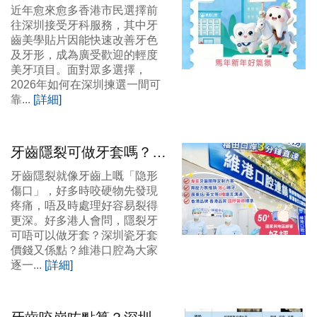
好？維港口腔過關即到，
近年愈來愈多香港市民選擇前
醫療質量A級認證｜港人
往深圳接受牙科服務，其中牙
齒美學貼片因能快速改善牙色
信心之選
及牙形，成為廣受歡迎的輕度
美牙項目。面對眾多選擇，
2026年如何在深圳揀選一間可
靠...
[詳細]
牙齒隱裂可做牙套嗎？深
圳瓷牙套價錢
牙齒隱裂就像牙齒上嘅「隐形
傷口」，好多時咬硬物先發現
疼痛，唔及時處理好容易裂得
更深。好多港人會問，隱裂牙
可唔可以做牙套？深圳瓷牙套
價錢又係點？維港口腔為大家
逐一...
[詳細]