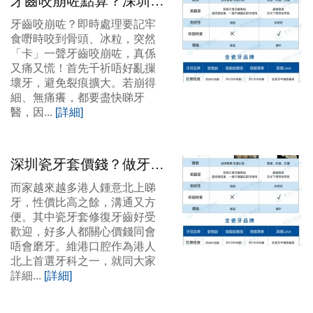
牙齒咬崩咗點算？深圳瓷
牙套價錢大公開
牙齒咬崩咗？即時處理要記牢
食嘢時咬到骨頭、冰粒，突然
「卡」一聲牙齒咬崩咗，真係
又痛又慌！首先千祈唔好亂摷
壞牙，避免裂痕擴大。若崩得
細、無痛癢，都要盡快睇牙
醫，因...
[詳細]
深圳瓷牙套價錢？做牙套
需要磨牙嗎？
而家越來越多港人鍾意北上睇
牙，性價比高之餘，溝通又方
便。其中瓷牙套修復牙齒好受
歡迎，好多人都關心價錢同會
唔會磨牙。維港口腔作為港人
北上首選牙科之一，就同大家
詳細...
[詳細]