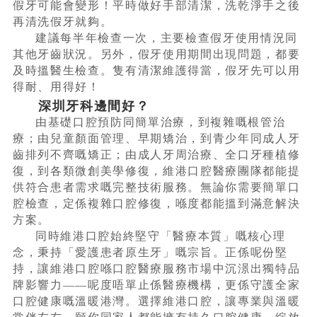
假牙可能會變形！平時做好手部清潔，洗乾淨手之後
再清洗假牙就夠。
建議每半年檢查一次，主要檢查假牙使用情況同
其他牙齒狀況。另外，假牙使用期間出現問題，都要
及時搵醫生檢查。隻有清潔維護得當，假牙先可以用
得耐、用得好！
深圳牙科邊間好？
由基礎口腔預防同簡單治療，到複雜嘅根管治
療；由兒童顏面管理、早期矯治，到青少年同成人牙
齒排列不齊嘅矯正；由成人牙周治療、全口牙種植修
復，到各類微創美學修復，維港口腔醫療團隊都能提
供符合患者需求嘅完整技術服務。無論你需要簡單口
腔檢查，定係複雜口腔修復，喺度都能搵到滿意解決
方案。
同時維港口腔始終堅守「醫療本質」嘅核心理
念，秉持「愛護患者原生牙」嘅宗旨。正係呢份堅
持，讓維港口腔喺口腔醫療服務市場中沉澋出獨特品
牌影響力——呢度唔單止係醫療機構，更係守護全家
口腔健康嘅溫暖港灣。選擇維港口腔，讓專業與溫暖