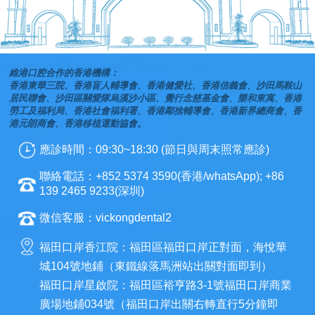
維港口腔合作的香港機構：
香港東華三院、香港盲人輔導會、香港健愛社、香港信義會、沙田馬鞍山
居民聯會、沙田區關愛隊烏溪沙小區、覺行念慈基金會、樂和東寓、香港
勞工及福利局、香港社會福利署、香港鄰捨輔導會、香港新界總商會、香
港元朗商會、香港移植運動協會。
應診時間：09:30~18:30 (節日與周末照常應診)
聯絡電話：+852 5374 3590(香港/whatsApp); +86
139 2465 9233(深圳)
微信客服：vickongdental2
福田口岸香江院：福田區福田口岸正對面，海悅華
城104號地鋪（東鐵線落馬洲站出關對面即到）
福田口岸星啟院：福田區裕亨路3-1號福田口岸商業
廣場地鋪034號（福田口岸出關右轉直行5分鐘即