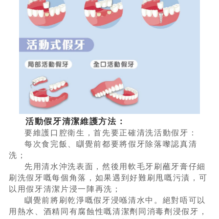
活動假牙
清潔維
護方法：
要維護口腔衛生，首先要正確清洗活動假牙：
每次食完飯、瞓覺前都要將假牙除落嚟認真清
洗；
先用清水沖洗表面，然後用軟毛牙刷蘸牙膏仔細
刷洗假牙嘅每個角落，如果遇到好難刷甩嘅污漬，可
以用假牙清潔片浸一陣再洗；
瞓覺前將刷乾淨嘅假牙浸喺清水中。絕對唔可以
用熱水、酒精同有腐蝕性嘅清潔劑同消毒劑浸假牙，