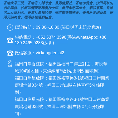
香港東華三院、香港盲人輔導會、香港健愛社、香港信義會、沙田馬鞍山
居民聯會、沙田區關愛隊烏溪沙小區、覺行念慈基金會、樂和東寓、香港
勞工及福利局、香港社會福利署、香港鄰捨輔導會、香港新界總商會、香
港元朗商會、香港移植運動協會。
應診時間：09:30~18:30 (節日與周末照常應診)
聯絡電話：+852 5374 3590(香港/whatsApp); +86
139 2465 9233(深圳)
微信客服：vickongdental2
福田口岸香江院：福田區福田口岸正對面，海悅華
城104號地鋪（東鐵線落馬洲站出關對面即到）
福田口岸星啟院：福田區裕亨路3-1號福田口岸商業
廣場地鋪034號（福田口岸出關右轉直行5分鐘即
到）
福田口岸星光院：福田區裕亨路3-1號福田口岸商業
廣場地鋪033號（福田口岸出關右轉直行5分鐘即
到）