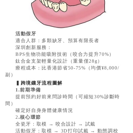
活動假牙
適合人群：多顆缺牙、預算有限長者
深圳創新服務：
BPS生物功能吸附技術（咬合力提升70%）
鈦合金支架輕量化設計（重量僅28g）
療程成本：比香港節省50-75%（均價¥8,000/
副）
▍跨境鑲牙流程圖解
1.前期準備
提前預約好前來問診時間（可縮短30%診斷時
間）
確定好自身身體健康情況
2
.核心環節
全瓷牙：取模 → 咬合設計 → 試戴
活動假牙：取模 → 3D打印試戴 → 動態調校