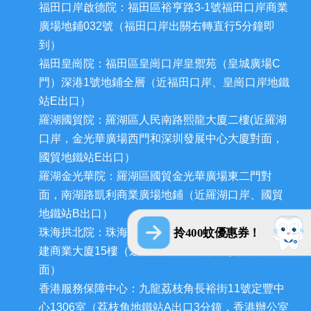
福田口岸啟德院：福田區裕亨路3-1號福田口岸商業
廣場地鋪032號（福田口岸出關右轉直行5分鐘即
到）
福田皇崗院：福田區皇崗口岸皇禦苑（皇城廣場C
門）深港1號地鋪全層（近福田口岸、皇崗口岸地鐵
站E出口）
羅湖國貿院：羅湖區人民南路熙龍大廈二樓(近羅湖
口岸，金光華廣場西門和深圳發展中心大廈對面，
國貿地鐵站E出口）
羅湖金光華院：羅湖區國貿金光華廣場東二門對
面，南湖路凱利商業廣場地鋪（近羅湖口岸、國貿
地鐵站B出口）
珠海拱北院：珠海市香洲區拱北迎賓南路1155號中
拎400蚊優惠券！
建商業大廈15樓（近拱北口岸，迎賓百貨廣場對
面）
香港服務保障中心：九龍荔枝角長裕街11號定豐中
心1306室（荔枝角地鐵站A出口3分鐘，香港辦公室