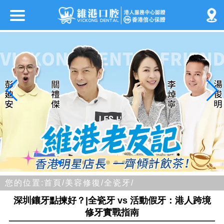
您的位置:
首頁/
美容修復/
全瓷牙/
深圳鑲牙點揀好？|全瓷牙 vs 活動假牙：港人跨境
修牙實戰指南