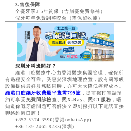
3.售後保障
全瓷牙享3-5年質保（含崩瓷免費修補）
假牙每年免費調整咬合（需保留收據）
深圳牙科邊間好？
維港口腔醫療中心由香港醫療集團管理，確保所
有過程安全可靠。受惠於深圳地理位置，設有國際級
設備提供最好服務嘅同時，亦可大大降低療程成本。
維港口腔鑲牙收費最平隻需799蚊
，提前撥打電話預
約可享受
免費問診檢查、照X-Ray、照CT服務
，唔
知道你嘅牙齒問題可否解決？即刻撥打以下電話直接
聯絡維港口腔！
+852 5374 3590(香港/whatsApp)
+86 139 2465 9233(深圳)