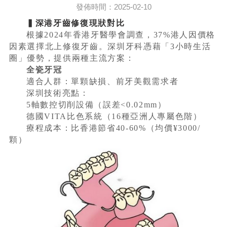
發佈時間：2025-02-10
▍深港牙齒修復現狀對比
根據2024年香港牙醫學會調查，37%港人因價格
因素選擇北上修復牙齒。深圳牙科憑藉「3小時生活
圈」優勢，提供兩種主流方案：
全瓷牙冠
適合人群：單顆缺損、前牙美觀需求者
深圳技術亮點：
5軸數控切削設備（誤差<0.02mm）
德國VITA比色系統（16種亞洲人專屬色階）
療程成本：比香港節省40-60%（均價¥3000/
顆）