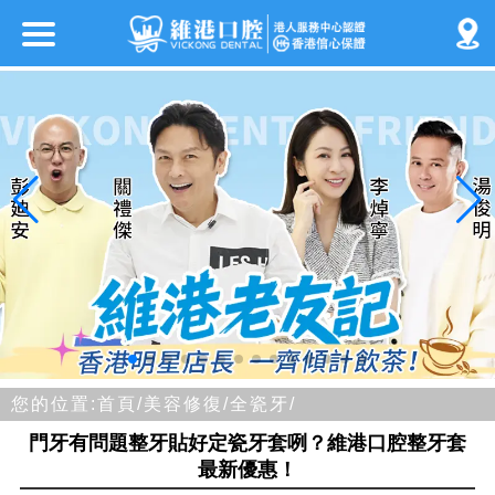
您的位置:
首頁/
美容修復/
全瓷牙/
門牙有問題整牙貼好定瓷牙套咧？維港口腔整牙套
最新優惠！