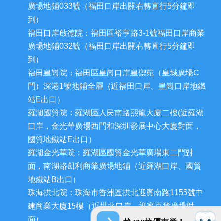
廣場地鋪033號（福田口岸出關右轉直行5分鐘即
到）
福田口岸啟德院：福田區裕亨路3-1號福田口岸商業
廣場地鋪032號（福田口岸出關右轉直行5分鐘即
到）
福田皇崗院：福田區皇崗口岸皇禦苑（皇城廣場C
門）深港1號地鋪全層（近福田口岸、皇崗口岸地鐵
站E出口）
羅湖國貿院：羅湖區人民南路熙龍大廈二樓(近羅湖
口岸，金光華廣場西門和深圳發展中心大廈對面，
國貿地鐵站E出口）
羅湖金光華院：羅湖區國貿金光華廣場東二門對
面，南湖路凱利商業廣場地鋪（近羅湖口岸、國貿
地鐵站B出口）
珠海拱北院：珠海市香洲區拱北迎賓南路1155號中
建商業大廈15樓（近拱北口岸，迎賓百貨廣場對
面）