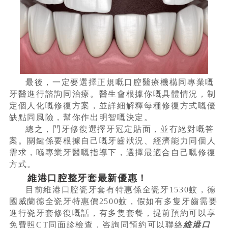
最後，一定要選擇正規嘅口腔醫療機構同專業嘅
牙醫進行諮詢同治療。醫生會根據你嘅具體情況，制
定個人化嘅修復方案，並詳細解釋每種修復方式嘅優
缺點同風險，幫你作出明智嘅決定。
總之，門牙修復選擇牙冠定貼面，並冇絕對嘅答
案。關鍵係要根據自己嘅牙齒狀況、經濟能力同個人
需求，喺專業牙醫嘅指導下，選擇最適合自己嘅修復
方式。
維港口腔整牙套最新優惠！
目前維港口腔瓷牙套有特惠係全瓷牙1530蚊，德
國威蘭德全瓷牙特惠價2500蚊，假如有多隻牙齒需要
進行瓷牙套修復嘅話，有多隻套餐，提前預約可以享
免費照CT同面診檢查，咨詢同預約可以聯絡
維港口