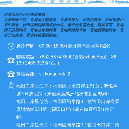
維港口腔合作的香港機構：
香港東華三院、香港盲人輔導會、香港健愛社、香港信義會、沙田馬鞍山
居民聯會、沙田區關愛隊烏溪沙小區、覺行念慈基金會、樂和東寓、香港
勞工及福利局、香港社會福利署、香港鄰捨輔導會、香港新界總商會、香
港元朗商會、香港移植運動協會。
應診時間：09:30~18:30 (節日與周末照常應診)
聯絡電話：+852 5374 3590(香港/whatsApp); +86
139 2465 9233(深圳)
微信客服：vickongdental2
福田口岸香江院：福田區福田口岸正對面，海悅華
城104號地鋪（東鐵線落馬洲站出關對面即到）
福田口岸星啟院：福田區裕亨路3-1號福田口岸商業
廣場地鋪034號（福田口岸出關右轉直行5分鐘即
到）
福田口岸星光院：福田區裕亨路3-1號福田口岸商業