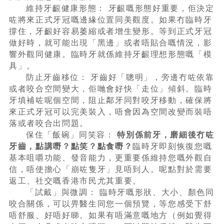
維持牙齦健康形態： 牙齦嘅形態好重要，佢決定
咗將來正式牙冠嘅邊緣位置同美觀度。如果冇臨時牙
撐住，牙齦好容易萎縮或者增生變形。等到正式牙冠
做好時，就可能出現「黑邊」或者唔貼合嘅情況，影
響外觀同健康。臨時牙就係維持牙齦理想形態嘅「模
具」。
防止牙齒移位： 牙齒好「聰明」，旁邊冇咗依靠
或者咬合空間變大，佢哋會好快「走位」傾斜。臨時
牙填補咗呢個空間，阻止鄰牙同對咬牙移動，確保將
來正式牙冠可以完美裝入，唔會因為空間改變而裝唔
落或者咬合出問題。
保住「飯碗」同笑容：
特別係前牙，磨細後冇咗
牙齒，點講嘢？點笑？點食嘢？
臨時牙即刻恢復您嘅
基本咀嚼功能、發音能力，更重要係維持您嘅外觀自
信，唔使擔心「崩咗隻牙」見唔到人。呢點對於需要
返工、社交嘅香港市民尤其重要。
「試戴」與微調： 臨時牙嘅形狀、大小、顏色同
咬合關係，可以畀醫生同您一個預覽，等您感受下舒
唔舒服、好唔好睇。如果有唔滿意嘅地方（例如覺得