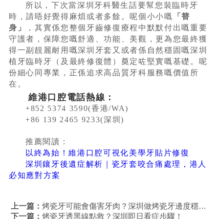
所以，下次當深圳牙科醫生話要幫您裝臨時牙
時，請唔好覺得麻煩或者多餘。呢個小小嘅
「替
身」
，其實係您整個牙齒修復療程中默默付出嘅重要
守護者，保障您嘅舒適、功能、美觀，更為您最終獲
得一副靚麗耐用嘅深圳牙套又或者係自然穩固嘅深圳
植牙臨時牙（及最終修復體）奠定咗堅實嘅基礎。呢
份細心同專業，正係追求高品質牙科服務嘅價值所
在。
維港口腔電話熱線：
+852 5374 3590(香港/WA)
+86 139 2465 9233(深圳)
推薦閱讀：
以終為始！維港口腔可視化美學牙貼片修復
深圳鑲牙後遺症解析｜瓷牙套咬合痛處理，港人
必知應對方案
上一篇：
烤瓷牙可能會傷害牙肉？深圳做烤瓷牙邊度穩陣？
下一篇：
烤瓷牙透黑線點救？深圳即日看症步驟！