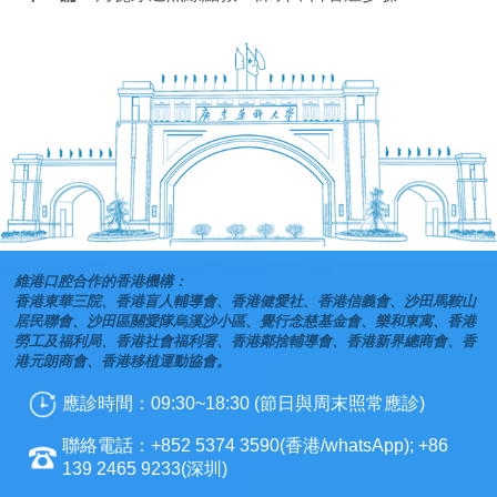
維港口腔合作的香港機構：
香港東華三院、香港盲人輔導會、香港健愛社、香港信義會、沙田馬鞍山
居民聯會、沙田區關愛隊烏溪沙小區、覺行念慈基金會、樂和東寓、香港
勞工及福利局、香港社會福利署、香港鄰捨輔導會、香港新界總商會、香
港元朗商會、香港移植運動協會。
應診時間：09:30~18:30 (節日與周末照常應診)
聯絡電話：+852 5374 3590(香港/whatsApp); +86
139 2465 9233(深圳)