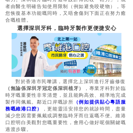
者由醫生明確告知使用限制（例如避免咬硬物），等
您恢復基本功能嘅同時，又唔會傷到下面正在努力癒
合嘅植體。
選擇深圳牙科，臨時牙製作更便捷安心
對於香港市民嚟講，選擇北上深圳進行牙齒修復
（無論係深圳牙冠定係深圳植牙）
，專業牙科對於臨
時牙嘅重要性非常清楚，並且能夠高效、精準地完成
製作同佩戴。鄰近口岸嘅診所
（例如提供貼心粵語服
務嘅維港口腔）
，更能靈活安排您的就診時間，盡量
減少您因需要佩戴或調整臨時牙而往返嘅不便。維港
口腔明白美觀對您嘅重要性，會用心做好呢個關鍵嘅
過渡步驟。