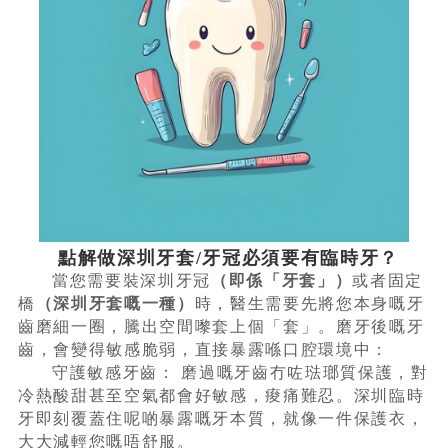
點解做深圳牙套/牙冠必須要有臨時牙？
當您需要裝深圳牙冠
（即係「牙套」）
或者固定
橋
（深圳牙套嘅一種）
時，醫生需要先將您本身嘅牙
齒磨細一圈，騰出空間嚟套上個「套」。磨牙後嘅牙
齒，會變得敏感脆弱，直接暴露喺口腔環境中：
守護敏感牙齒： 磨過嘅牙齒冇咗琺瑯質保護，對
冷熱酸甜甚至空氣都會好敏感，痠痛難忍。深圳臨時
牙即刻覆蓋住呢啲暴露嘅牙本質，就像一件保護衣，
大大減輕您嘅唔舒服。