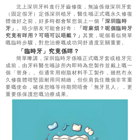
北上深圳牙科進行牙齒修復，無論係做深圳牙套
（固定假牙）定係深圳植牙，醫生喺正式嘅永久修復
體做好之前，好多時都會幫您裝上一個
「深圳臨時
牙」
。唔少朋友可能會好奇：
「咁麻煩？呢個臨時牙
究竟有咩用？可唔可以唔戴？」
其實，呢個看似簡單
嘅臨時步驟，對您治療嘅成功同舒適度至關重要。
「臨時牙」究竟係咩？
簡單嚟講，深圳臨時牙係喺正式嘅牙套或植牙完
成前，由牙科醫生喺診所內即時為您製作並戴上嘅一
個「替身」。佢通常用樹脂材料手工製作，雖然冇永
久修復體咁堅固耐用同精緻，但佢肩負住幾個非常重
要嘅使命，確保您喺等待期間唔會「無牙見人」，更
重要係保護您嘅治療成果。