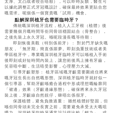
太厚、太凸或者咬合唔順），可以即時反饋，醫生可
以據此調整正式牙冠嘅設計，確保最終效果更貼合您
嘅需求。呢個係一個寶貴嘅「試用」機會。
點解深圳植牙也需要臨時牙？
傳統嘅深圳植牙流程，植入人工牙根（植體）後
需要幾個月嘅時間等佢同骨頭穩固結合（骨整合），
之後先裝上永久牙冠。喺呢段漫長嘅等待期：
即刻恢復美觀（特別係前牙）： 對於門牙缺失嘅
朋友，「無牙期」簡直係噩夢。即刻負重技術或者美
學區植牙中，專業嘅深圳植牙臨時牙可以喺植入手術
後即刻或好短時間內裝上，讓您術後馬上擁有牙齒，
笑容唔中斷，生活唔受影響，心理壓力大減。
引導牙齦塑形： 植牙區域嘅牙齦需要圍繞住將來
嘅牙冠生長出自然嘅形態。深圳植牙臨時牙就好似一
個引導器，幫助牙齦喺癒合過程中形成理想嘅輪廓同
「裙邊」效果（牙齦邊緣形態），確保將來永久牙冠
裝上後，牙齦線自然靚仔，睇唔出係假牙。
保護植體，避免負擔過重： 雖然植體好堅固，但
喺佢同骨頭未完全長實之前，需要避免承受太大嘅咀
嚼力。深圳植牙臨時牙通常設計得比較「輕力」，或