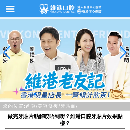
您的位置:
首頁/
美容修復/
牙貼面/
做完牙貼片點解咬唔到嘢？維港口腔牙貼片效果點
樣？