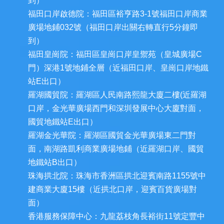
到）
福田口岸啟德院：福田區裕亨路3-1號福田口岸商業
廣場地鋪032號（福田口岸出關右轉直行5分鐘即
到）
福田皇崗院：福田區皇崗口岸皇禦苑（皇城廣場C
門）深港1號地鋪全層（近福田口岸、皇崗口岸地鐵
站E出口）
羅湖國貿院：羅湖區人民南路熙龍大廈二樓(近羅湖
口岸，金光華廣場西門和深圳發展中心大廈對面，
國貿地鐵站E出口）
羅湖金光華院：羅湖區國貿金光華廣場東二門對
面，南湖路凱利商業廣場地鋪（近羅湖口岸、國貿
地鐵站B出口）
珠海拱北院：珠海市香洲區拱北迎賓南路1155號中
建商業大廈15樓（近拱北口岸，迎賓百貨廣場對
面）
香港服務保障中心：九龍荔枝角長裕街11號定豐中