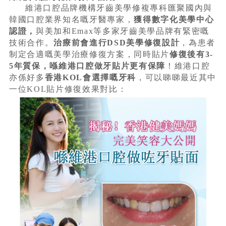
維港口腔品牌機構牙齒美學修複專科匯聚國內與
韓國口腔業界知名嘅牙醫專家，
獲得數字化美學中心
認證，
與美加和Emax等多家牙齒美學品牌有緊密嘅
技術合作。
治療前會進行DSD美學修復設計
，為患者
制定合適嘅美學治療修復方案，同時貼片
修復後有3-
5年質保，喺維港口腔做牙貼片更有保障
！維港口腔
亦係好多
香港KOL會選擇嘅牙科
，可以睇睇最近其中
一位KOL貼片修復效果對比：