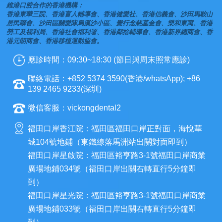
維港口腔合作的香港機構：
香港東華三院、香港盲人輔導會、香港健愛社、香港信義會、沙田馬鞍山
居民聯會、沙田區關愛隊烏溪沙小區、覺行念慈基金會、樂和東寓、香港
勞工及福利局、香港社會福利署、香港鄰捨輔導會、香港新界總商會、香
港元朗商會、香港移植運動協會。
應診時間：09:30~18:30 (節日與周末照常應診)
聯絡電話：+852 5374 3590(香港/whatsApp); +86
139 2465 9233(深圳)
微信客服：vickongdental2
福田口岸香江院：福田區福田口岸正對面，海悅華
城104號地鋪（東鐵線落馬洲站出關對面即到）
福田口岸星啟院：福田區裕亨路3-1號福田口岸商業
廣場地鋪034號（福田口岸出關右轉直行5分鐘即
到）
福田口岸星光院：福田區裕亨路3-1號福田口岸商業
廣場地鋪033號（福田口岸出關右轉直行5分鐘即