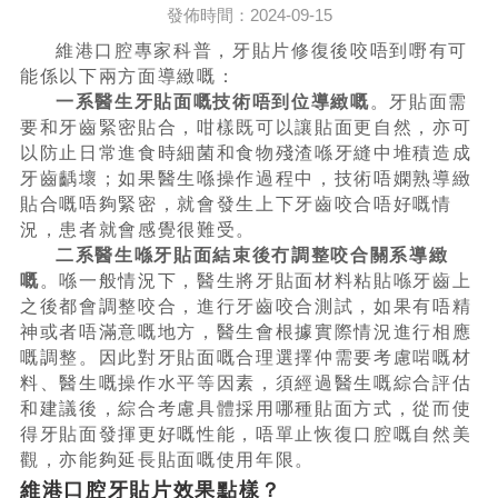
發佈時間：2024-09-15
維港口腔專家科普，牙貼片修復後咬唔到嘢有可
能係以下兩方面導緻嘅：
一系醫生牙貼面嘅技術唔到位導緻嘅
。牙貼面需
要和牙齒緊密貼合，咁樣既可以讓貼面更自然，亦可
以防止日常進食時細菌和食物殘渣喺牙縫中堆積造成
牙齒齲壞；如果醫生喺操作過程中，技術唔嫻熟導緻
貼合嘅唔夠緊密，就會發生上下牙齒咬合唔好嘅情
況，患者就會感覺很難受。
二系醫生喺牙貼面結束後冇調整咬合關系導緻
嘅
。喺一般情況下，醫生將牙貼面材料粘貼喺牙齒上
之後都會調整咬合，進行牙齒咬合測試，如果有唔精
神或者唔滿意嘅地方，醫生會根據實際情況進行相應
嘅調整。因此對牙貼面嘅合理選擇仲需要考慮啱嘅材
料、醫生嘅操作水平等因素，須經過醫生嘅綜合評估
和建議後，綜合考慮具體採用哪種貼面方式，從而使
得牙貼面發揮更好嘅性能，唔單止恢復口腔嘅自然美
觀，亦能夠延長貼面嘅使用年限。
維港口腔牙貼片效果點樣？