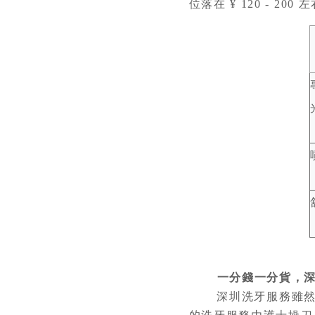
位落在 ¥ 120 - 2
一分錢一分貨，
深圳洗牙服務雖然便