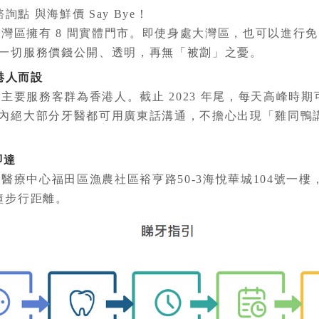
 與海鮮價 Say Bye！
擁有 8 間實體門市。即使身處大灣區，也可以進行免
一切服務價錢公開、透明，再無「被劏」之憂。
港人而設
務客群為香港人。截止 2023 年尾，每天高峰時期可吸引
內絕大部分牙醫都可用廣東話溝通，不擔心出現「雞同鴨
即達
中心福田區漁農社區裕亨路50-3海悅華城104號一樓
鐘步行距離。