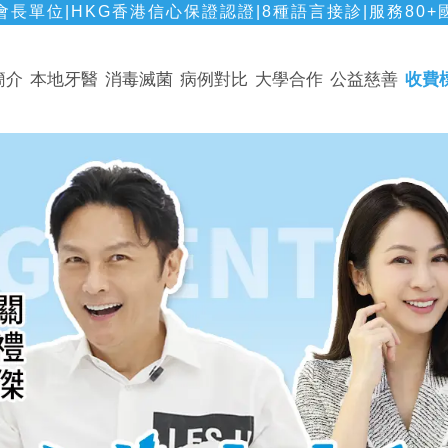
長單位|HKG香港信心保證認證|8種語言接診|服務80+
簡介
本地牙醫
消毒滅菌
病例對比
大學合作
公益慈善
收費