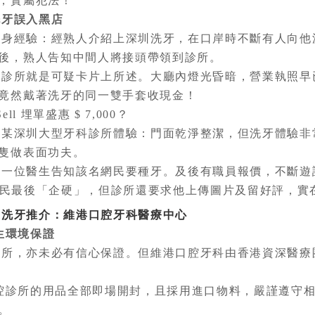
，實屬犯法！
洗牙誤入黑店
經驗：經熟人介紹上深圳洗牙，在口岸時不斷有人向他
後，熟人告知中間人將接頭帶領到診所。
所就是可疑卡片上所述。大廳內燈光昏暗，營業執照早
竟然戴著洗牙的同一雙手套收現金！
l 埋單盛惠 $ 7,000？
深圳大型牙科診所體驗：門面乾淨整潔，但洗牙體驗非
隻做表面功夫。
位醫生告知該名網民要種牙。及後有職員報價，不斷遊
幸好網民最後「企硬」，但診所還要求他上傳圖片及留好評，實
牙推介：維港口腔牙科醫療中心
生環境保證
，亦未必有信心保證。但維港口腔牙科由香港資深醫療
診所的用品全部即場開封，且採用進口物料，嚴謹遵守相
。