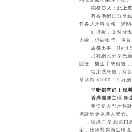
的洗牙服務由護士操刀
病從口入：北上
有香港網民分享親身
售各式牙科服務。過關
到埗後，竟然發現診
大礙，但結帳時，職員
店都出事！Hard Sel
另有網民分享光顧某
隨便，醫生手勢粗魯，
結束洗牙後，有另一
單盛惠 $7000！
平嘢都有好！深圳洗
香港團隊主理 衛
即使是大型牙科診所
圳診所更令港人安心。
維港口腔 維港口腔
定，杜絕惡劣衛生環境