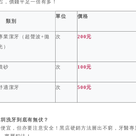
00 左右，價錢平足一倍有多！
單位
價格
類別
專業潔牙（超聲波+拋
次
200元
光）
噴砂
次
100元
舒適潔牙
次
500元
深圳洗牙到底有無伏？
宜，但亦要注意安全！黑店硬銷方法層出不窮，牙醫專