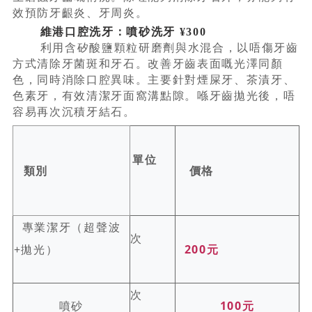
效預防牙齦炎、牙周炎。
維港口腔洗牙：噴砂洗牙 ¥300
利用含矽酸鹽顆粒研磨劑與水混合，以唔傷牙齒
方式清除牙菌斑和牙石。改善牙齒表面嘅光澤同顏
色，同時消除口腔異味。主要針對煙屎牙、茶漬牙、
色素牙，有效清潔牙面窩溝點隙。喺牙齒拋光後，唔
容易再次沉積牙結石。
單位
類別
價格
專業潔牙（超聲波
次
+拋光）
200元
次
噴砂
100元