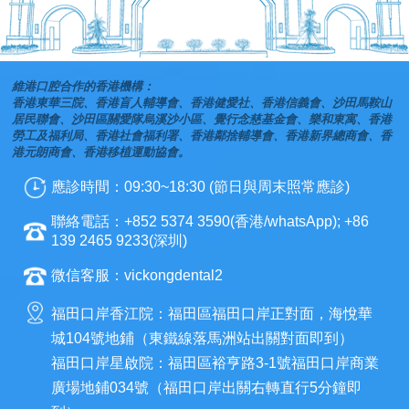
維港口腔合作的香港機構：
香港東華三院、香港盲人輔導會、香港健愛社、香港信義會、沙田馬鞍山
居民聯會、沙田區關愛隊烏溪沙小區、覺行念慈基金會、樂和東寓、香港
勞工及福利局、香港社會福利署、香港鄰捨輔導會、香港新界總商會、香
港元朗商會、香港移植運動協會。
應診時間：09:30~18:30 (節日與周末照常應診)
聯絡電話：+852 5374 3590(香港/whatsApp); +86
139 2465 9233(深圳)
微信客服：vickongdental2
福田口岸香江院：福田區福田口岸正對面，海悅華
城104號地鋪（東鐵線落馬洲站出關對面即到）
福田口岸星啟院：福田區裕亨路3-1號福田口岸商業
廣場地鋪034號（福田口岸出關右轉直行5分鐘即