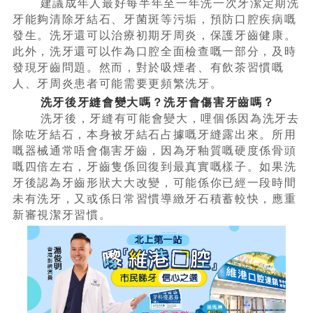
建議成年人最好每半年至一年洗一次牙潔定期洗
牙能夠清除牙結石、牙菌斑等污垢，預防口腔疾病嘅
發生。洗牙還可以治療初期牙周炎，保護牙齒健康。
此外，洗牙還可以作為口腔全面檢查嘅一部分，及時
發現牙齒問題。然而，對於吸煙者、有飲茶習慣嘅
人、牙周炎患者可能需要更頻繁洗牙。
洗牙後牙縫會變大嗎？洗牙會傷害牙齒嗎？
洗牙後，牙縫有可能會變大，哩個係因為洗牙去
除咗牙結石，本身被牙結石占據嘅牙縫露出來。所用
嘅器械通常唔會傷害牙齒，因為牙釉質嘅硬度係骨頭
嘅四倍左右，牙齒隻係回復到最真實嘅樣子。如果洗
牙後認為牙齒形狀大大改變，可能係你已經一段時間
未有洗牙，又或係日常習慣導緻牙石積蓄較快，應重
新審視潔牙習慣。