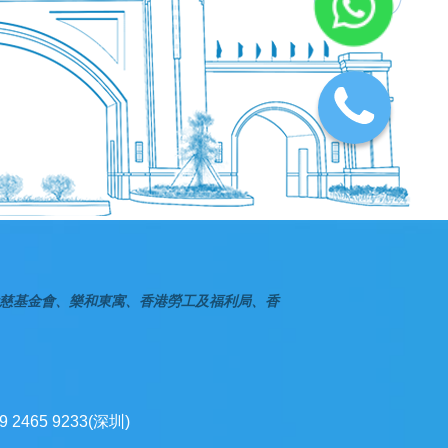
慈基金會、樂和東寓、香港勞工及福利局、香
9 2465 9233(深圳)