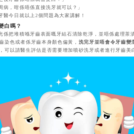
周病，咁係唔係直接洗牙就可以？」
牙醫今日就以上2個問題為大家講解！
變白嗎？
光係把堆積喺牙齒表面嘅牙結石清除乾淨，並唔係處理茶
齒染色或者係牙齒本身顏色偏黃，
洗完牙並唔會令牙齒變
，可以請醫生評估是否需要增加噴砂洗牙或者進行牙齒美