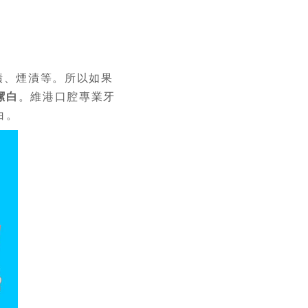
漬、煙漬等。所以如果
潔白
。維港口腔專業牙
白。