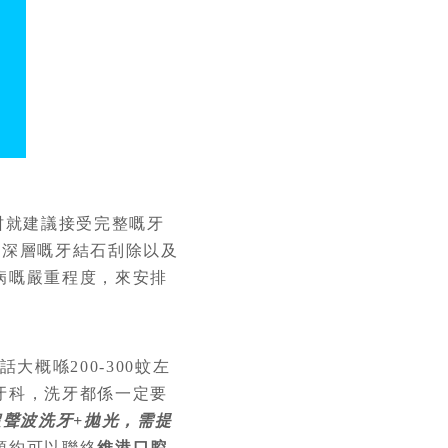
咁就建議接受完整嘅牙
配深層嘅牙結石刮除以及
病嘅嚴重程度，來安排
大概喺200-300蚊左
牙科，洗牙都係一定要
超聲波洗牙+拋光，需提
預約可以聯絡
維港口腔