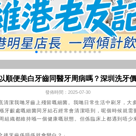
以順便美白牙齒同醫牙周病嗎？深圳洗牙價錢
發佈時間：2025-07-30
底清潔我哋牙齒上殘留嘅細菌。我哋日常生活中刷牙，大
喺牙齦處嘅細菌同牙結石經常會清潔唔到，呢個時候就需
周組織都維持喺一個健康嘅狀態。但係臨床上都遇到唔少
之後牙齒係唔係就會變白？」