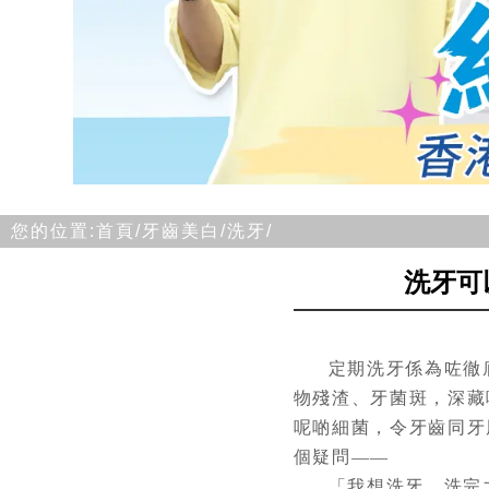
您的位置:
首頁/
牙齒美白/
洗牙/
洗牙可
定期洗牙係為咗徹
物殘渣、牙菌斑，深藏
呢啲細菌，令牙齒同牙
個疑問——
「我想洗牙，洗完