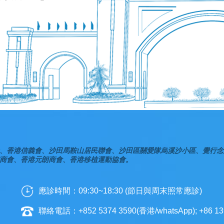
、香港信義會、沙田馬鞍山居民聯會、沙田區關愛隊烏溪沙小區、覺行念
商會、香港元朗商會、香港移植運動協會。
應診時間：09:30~18:30 (節日與周末照常應診)
聯絡電話：+852 5374 3590(香港/whatsApp); +86 13