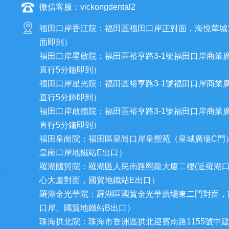
微信客服：vickongdental2
福田口岸香江院：福田區福田口岸正對面，海悅華城
面即到）
福田口岸星啟院：福田區裕亨路3-1號福田口岸商業
直行5分鐘即到）
福田口岸星光院：福田區裕亨路3-1號福田口岸商業
直行5分鐘即到）
福田口岸啟德院：福田區裕亨路3-1號福田口岸商業
直行5分鐘即到）
福田皇崗院：福田區皇崗口岸皇禦苑（皇城廣場C門
皇崗口岸地鐵站E出口）
羅湖國貿院：羅湖區人民南路熙龍大廈二樓(近羅湖
心大廈對面，國貿地鐵站E出口）
羅湖金光華院：羅湖區國貿金光華廣場東二門對面，
口岸、國貿地鐵站B出口）
珠海拱北院：珠海市香洲區拱北迎賓南路1155號中