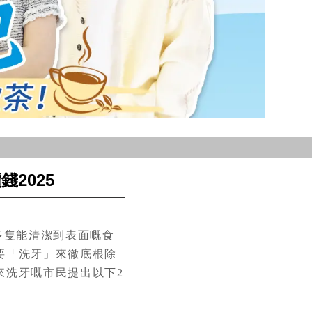
2025
多隻能清潔到表面嘅食
要「洗牙」來徹底根除
來洗牙嘅市民提出以下2