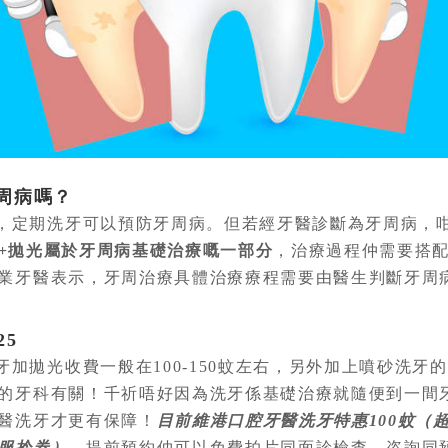
周病嗎？
，定期洗牙可以預防牙周病。但若經牙醫診斷為牙周病，
+拋光屬於牙周病基礎治療嘅一部分
，治療過程仲需要搭
業牙醫表示，牙周治療具體治療療程需要由醫生判斷牙周
25
加拋光收費一般在100-150蚊左右，另外加上噴砂洗牙的話
的牙科有關！千祈唔好因為洗牙係基礎治療就隨便到一間
醫洗牙才更有保障！
目前維港口腔牙醫洗牙特惠100蚊（
服拎券）
，提前預約仲可以免費拍片同面診檢查，咨詢同