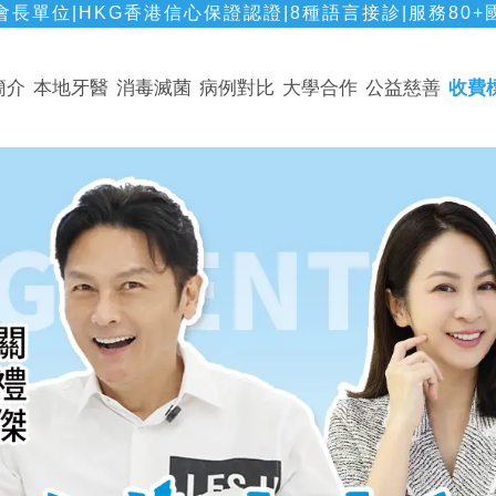
長單位|HKG香港信心保證認證|8種語言接診|服務80+
簡介
本地牙醫
消毒滅菌
病例對比
大學合作
公益慈善
收費