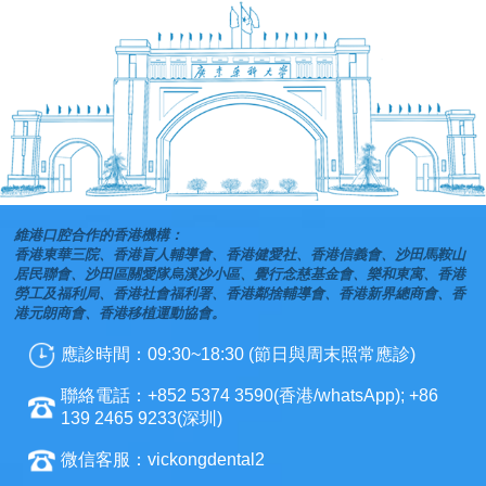
維港口腔合作的香港機構：
香港東華三院、香港盲人輔導會、香港健愛社、香港信義會、沙田馬鞍山
居民聯會、沙田區關愛隊烏溪沙小區、覺行念慈基金會、樂和東寓、香港
勞工及福利局、香港社會福利署、香港鄰捨輔導會、香港新界總商會、香
港元朗商會、香港移植運動協會。
應診時間：09:30~18:30 (節日與周末照常應診)
聯絡電話：+852 5374 3590(香港/whatsApp); +86
139 2465 9233(深圳)
微信客服：vickongdental2