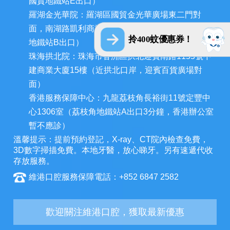
國貿地鐵站E出口）
羅湖金光華院：羅湖區國貿金光華廣場東二門對
面，南湖路凱利商業廣場地鋪（近羅湖口岸、國貿
拎400蚊優惠券！
地鐵站B出口）
珠海拱北院：珠海市香洲區拱北迎賓南路1155號中
建商業大廈15樓（近拱北口岸，迎賓百貨廣場對
面）
香港服務保障中心：九龍荔枝角長裕街11號定豐中
心1306室（荔枝角地鐵站A出口3分鐘，香港辦公室
暫不應診）
溫馨提示：提前預約登記，X-ray、CT院內檢查免費，
3D數字掃描免費。本地牙醫，放心睇牙。另有速遞代收
存放服務。
維港口腔服務保障電話：+852 6847 2582
歡迎關注維港口腔，獲取最新優惠