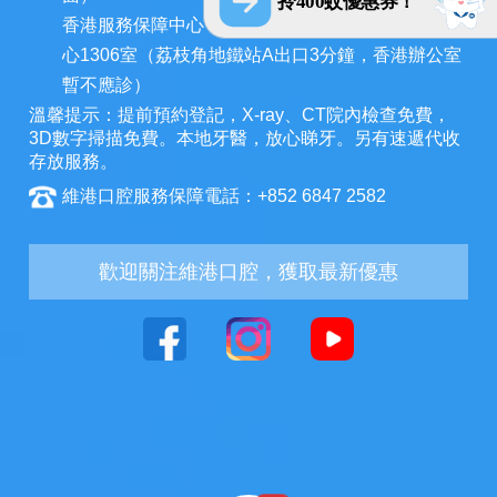
拎400蚊優惠券！
香港服務保障中心：九龍荔枝角長裕街11號定豐中
心1306室（荔枝角地鐵站A出口3分鐘，香港辦公室
暫不應診）
溫馨提示：提前預約登記，X-ray、CT院內檢查免費，
3D數字掃描免費。本地牙醫，放心睇牙。另有速遞代收
存放服務。
維港口腔服務保障電話：+852 6847 2582
歡迎關注維港口腔，獲取最新優惠