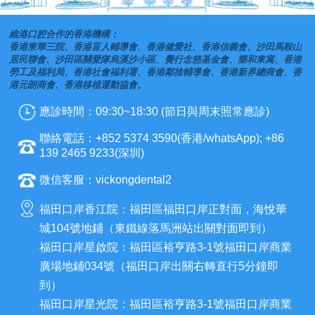
維港口腔合作的香港機構：
香港東華三院、香港盲人輔導會、香港健愛社、香港信義會、沙田馬鞍山
居民聯會、沙田區關愛隊烏溪沙小區、覺行念慈基金會、樂和東寓、香港
勞工及福利局、香港社會福利署、香港鄰捨輔導會、香港新界總商會、香
港元朗商會、香港移植運動協會。
應診時間：09:30~18:30 (節日與周末照常應診)
聯絡電話：+852 5374 3590(香港/whatsApp); +86
139 2465 9233(深圳)
微信客服：vickongdental2
福田口岸香江院：福田區福田口岸正對面，海悅華
城104號地鋪（東鐵線落馬洲站出關對面即到）
福田口岸星啟院：福田區裕亨路3-1號福田口岸商業
廣場地鋪034號（福田口岸出關右轉直行5分鐘即
到）
福田口岸星光院：福田區裕亨路3-1號福田口岸商業