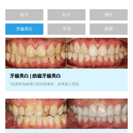
植牙
貼片
補牙
牙齒美白
牙冠
嵌體
牙齒美白 | 皓齒牙齒美白
*此資料為維港口腔內部素材，效果因人而異。