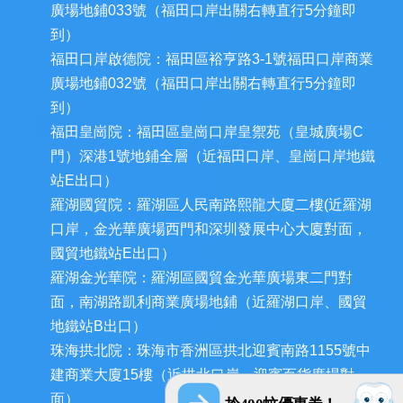
廣場地鋪033號（福田口岸出關右轉直行5分鐘即
到）
福田口岸啟德院：福田區裕亨路3-1號福田口岸商業
廣場地鋪032號（福田口岸出關右轉直行5分鐘即
到）
福田皇崗院：福田區皇崗口岸皇禦苑（皇城廣場C
門）深港1號地鋪全層（近福田口岸、皇崗口岸地鐵
站E出口）
羅湖國貿院：羅湖區人民南路熙龍大廈二樓(近羅湖
口岸，金光華廣場西門和深圳發展中心大廈對面，
國貿地鐵站E出口）
羅湖金光華院：羅湖區國貿金光華廣場東二門對
面，南湖路凱利商業廣場地鋪（近羅湖口岸、國貿
地鐵站B出口）
珠海拱北院：珠海市香洲區拱北迎賓南路1155號中
建商業大廈15樓（近拱北口岸，迎賓百貨廣場對
面）