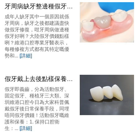
牙周病缺牙整邊種假牙
好？大陸假牙價錢？
成年人缺牙其中一個原因就係
牙周病，缺牙之後都建議盡快
做假牙修復，咁牙周病做邊種
假牙好咧？大陸假牙價錢點樣
咧？維港口腔專業牙醫表示，
每種修複方式都有其特定嘅優
勢和...
[詳細]
假牙戴上去後點樣保養？
大陸假牙價錢？
假牙即義齒，分為活動假牙、
固定假牙、種植牙三大類。深
圳維港口腔今日為大家科普佩
戴假牙後日常保養手段，同埋
唔同假牙價錢！活動假牙嘅維
護和保養：1. 保持口腔衛
生：...
[詳細]