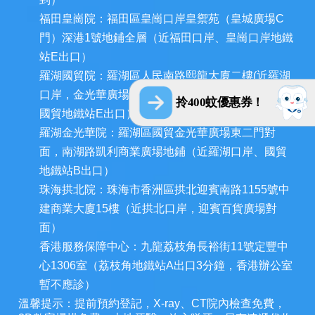
福田皇崗院：福田區皇崗口岸皇禦苑（皇城廣場C
門）深港1號地鋪全層（近福田口岸、皇崗口岸地鐵
站E出口）
羅湖國貿院：羅湖區人民南路熙龍大廈二樓(近羅湖
口岸，金光華廣場西門和深圳發展中心大廈對面，
拎400蚊優惠券！
國貿地鐵站E出口）
羅湖金光華院：羅湖區國貿金光華廣場東二門對
面，南湖路凱利商業廣場地鋪（近羅湖口岸、國貿
地鐵站B出口）
珠海拱北院：珠海市香洲區拱北迎賓南路1155號中
建商業大廈15樓（近拱北口岸，迎賓百貨廣場對
面）
香港服務保障中心：九龍荔枝角長裕街11號定豐中
心1306室（荔枝角地鐵站A出口3分鐘，香港辦公室
暫不應診）
溫馨提示：提前預約登記，X-ray、CT院內檢查免費，