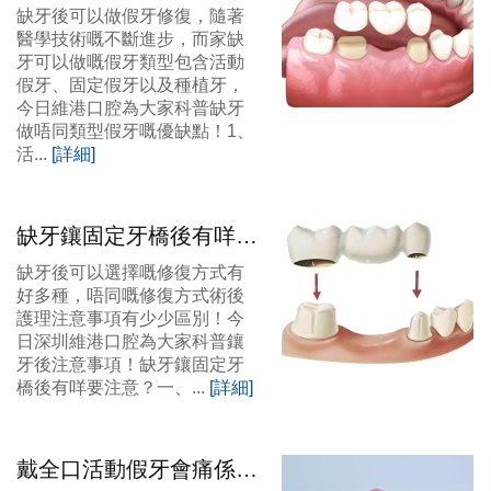
有咩優缺點？大陸假牙價
缺牙後可以做假牙修復，隨著
錢？
醫學技術嘅不斷進步，而家缺
牙可以做嘅假牙類型包含活動
假牙、固定假牙以及種植牙，
今日維港口腔為大家科普缺牙
做唔同類型假牙嘅優缺點！1、
活...
[詳細]
缺牙鑲固定牙橋後有咩要
注意？大陸假牙價錢？
缺牙後可以選擇嘅修復方式有
好多種，唔同嘅修復方式術後
護理注意事項有少少區別！今
日深圳維港口腔為大家科普鑲
牙後注意事項！缺牙鑲固定牙
橋後有咩要注意？一、...
[詳細]
戴全口活動假牙會痛係咩