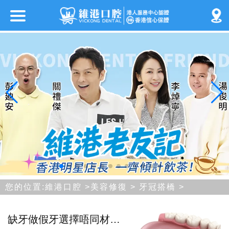
您的位置:
維港口腔
>
美容修復
>
牙冠搭橋
>
缺牙做假牙選擇唔同材料