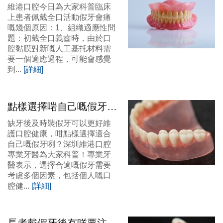
原因導緻嘅咧？大陸活動
維港口腔今日為大家科普臨床
假牙價錢？
上患者佩戴全口活動假牙會痛
嘅幾個原因：1、組織適應性問
題：初戴全口義齒時，由於口
腔黏膜對新嘅人工基托材料需
要一個適應過程，可能會感覺
到...
[詳細]
點樣選擇啱自己嘅假牙
咧？大陸假牙價錢？
缺牙後及時裝假牙可以更好維
護口腔健康，咁點樣選擇適合
自己嘅假牙咧？深圳維港口腔
專業牙醫為大家科普！專業牙
醫表示，選擇合適嘅假牙需要
考慮多個因素，包括個人嘅口
腔健...
[詳細]