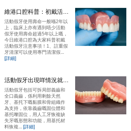
維港口腔科普：初戴活動
假牙注意事項！大陸假牙
活動假牙使用壽命一般喺2年以
價錢？
上，臨床上亦有遇到唔少活動
假牙使用壽命超過5年以上嘅，
今日維港口腔為大家科普初戴
活動假牙注意事項！1、註重假
牙清潔可以使用專門清潔假...
[詳細]
活動假牙出現咩情況就要
換新嘅咧？大陸假牙價
活動假牙包括可拆局部義齒和
錢？
全口義齒，係利用剩餘天然
牙、基托下嘅黏膜和骨組織作
為支持，依靠義齒嘅固位體和
基托嚟固位，用人工牙恢複缺
失牙嘅形態和功能，用基托材
料恢複...
[詳細]