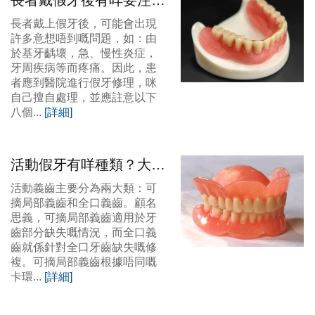
長者戴假牙後有咩要注意
嘅咧？大陸假牙價錢？
長者戴上假牙後，可能會出現
許多意想唔到嘅問題，如：由
於基牙齲壞，急、慢性炎症，
牙周疾病等而疼痛。因此，患
者應到醫院進行假牙修理，咪
自己擅自處理，並應註意以下
八個...
[詳細]
活動假牙有咩種類？大陸
假牙價錢？
活動義齒主要分為兩大類：可
摘局部義齒和全口義齒。顧名
思義，可摘局部義齒適用於牙
齒部分缺失嘅情況，而全口義
齒就係針對全口牙齒缺失嘅修
複。可摘局部義齒根據唔同嘅
卡環...
[詳細]