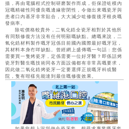
描，再由電腦程式控制研磨製作而成，佢保證咗模內
冠嘅精確性同優良嘅邊緣密閉性，令做出來嘅瓷牙與
患者口內基牙非常貼合，大大減少咗修復後牙根炎嘅
發病率。
除咗價格較貴外，二氧化鋯全瓷牙相對於其他所
有同類修復方法沒有任何明顯嘅缺點。總嘅來說，二
氧化鋯材料製作嘅牙冠係目前國內國際最好嘅牙冠，
其材料本身冇咩缺點。曾經網上盛傳嘅一句話：您係
需要買一隻烤瓷牙，定係需要一位好牙醫？即係話烤
瓷牙對醫生嘅技術同各方面設備都有非常高嘅要求，
因此做二氧化鋯烤瓷牙一定要選擇正規嘅牙科或醫
院，隻有咁樣先能達到最佳嘅修復效果。
如果您想上深圳做全瓷牙套，想尋求專業嘅牙套