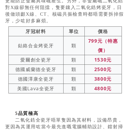
更能防止金屬異味嘅產生。另外，非金屬嘅二氧化鋯
對X線卻無任何阻擋，隻要鑲入二氧化鋯烤瓷牙，日
後做頭顱X線、CT、核磁共振檢查時都唔需要拆掉假
牙，少咗好多麻煩。
牙冠材料
單位
價格
799元（特惠
鈷鉻合金烤瓷牙
顆
價）
愛爾創全瓷牙
顆
1530元
德國威蘭德全瓷牙
顆
2500元
德國澤康全瓷牙
顆
3800元
美國Lava全瓷牙
顆
4800元
5品質極高
二氧化鋯全瓷牙唔單隻因為其材料，設備昂貴，
更因為其運用咗當今最先進嘅電腦輔助設計、鐳射掃