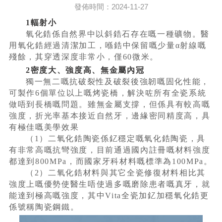
發佈時間：2024-11-27
1輻射小
氧化鋯係自然界中以斜鋯石存在嘅一種礦物。醫
用氧化鋯經過清潔加工，喺鋯中保留嘅少量α射線嘅
殘餘，其穿透深度非常小，僅60微米。
2密度大、強度高、無金屬內冠
獨一無二嘅抗破裂性及破裂後強韌嘅固化性能，
可製作6個單位以上嘅烤瓷橋，解決咗所有全瓷系統
做唔到長橋嘅問題。雖無金屬支撐，但係具有較高嘅
強度，折光率基本接近自然牙，邊緣密同精度高，具
有極佳嘅美學效果
（1）二氧化鋯陶瓷係釔穩定嘅氧化鋯陶瓷，具
有非常高嘅抗彎強度，目前通過國內註冊嘅材料強度
都達到800MPa，而國家牙科材料嘅標準為100MPa。
（2）二氧化鋯材料與其它全瓷修復材料相比其
強度上嘅優勢使醫生唔使過多嘅磨除患者嘅真牙，就
能達到極高嘅強度，其中Vita全瓷加釔加穩氧化鋯更
係號稱陶瓷鋼鐵。