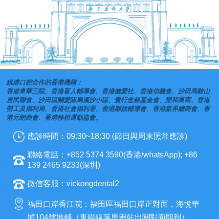
維港口腔合作的香港機構：
香港東華三院、香港盲人輔導會、香港健愛社、香港信義會、沙田馬鞍山
居民聯會、沙田區關愛隊烏溪沙小區、覺行念慈基金會、樂和東寓、香港
勞工及福利局、香港社會福利署、香港鄰捨輔導會、香港新界總商會、香
港元朗商會、香港移植運動協會。
應診時間：09:30~18:30 (節日與周末照常應診)
聯絡電話：+852 5374 3590(香港/whatsApp); +86
139 2465 9233(深圳)
微信客服：vickongdental2
福田口岸香江院：福田區福田口岸正對面，海悅華
城104號地鋪（東鐵線落馬洲站出關對面即到）