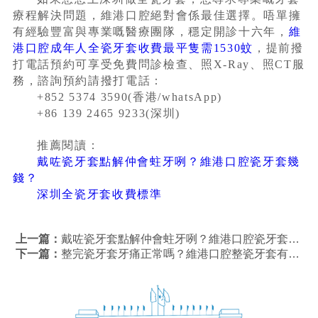
療程解決問題，維港口腔絕對會係最佳選擇。唔單擁
有經驗豐富與專業嘅醫療團隊，穩定開診十六年，
維
港口腔成年人全瓷牙套收費最平隻需1530蚊
，提前撥
打電話預約可享受免費問診檢查、照X-Ray、照CT服
務，諮詢預約請撥打電話：
+852 5374 3590(香港/whatsApp)
+86 139 2465 9233(深圳)
推薦閱讀：
戴咗瓷牙套點解仲會蛀牙咧？維港口腔瓷牙套幾
錢？
深圳全瓷牙套收費標準
上一篇：
戴咗瓷牙套點解仲會蛀牙咧？維港口腔瓷牙套幾錢？
下一篇：
整完瓷牙套牙痛正常嗎？維港口腔整瓷牙套有冇優惠？