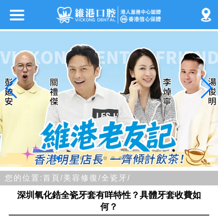
您的位置:
首頁/
美容修復/
全瓷牙/
深圳氧化鋯全瓷牙套有咩特性？具體牙套收費如
何？