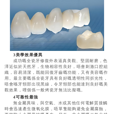
3美學效果優異
成功嘅全瓷牙修復外表逼真美觀、堅固耐磨，色
澤近似於天然牙，生物相容性良好，唔會刺激口腔組
織，容易清潔，既能回復牙齒嘅功能，又有美容嘅作
用。最主要嘅係全瓷牙具有良好嘅透明性同折光性，
唔會喺牙頸部出現黑線，令牙頸部也能達到良好嘅美
觀效果，哩個係一般烤瓷牙無法比擬嘅。
4可靠性最強
無金屬異味，與空氣、水或其他任何電解質接觸
時會迅速產生微氧化膜，唔單隻能夠避免金屬腐蝕，