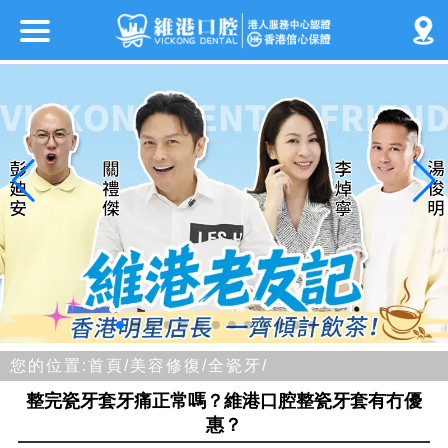
您的位置:
首頁/
美容修復/
全瓷牙/
整完瓷牙套牙痛正常嗎？維港口腔整瓷牙套有冇優
惠？