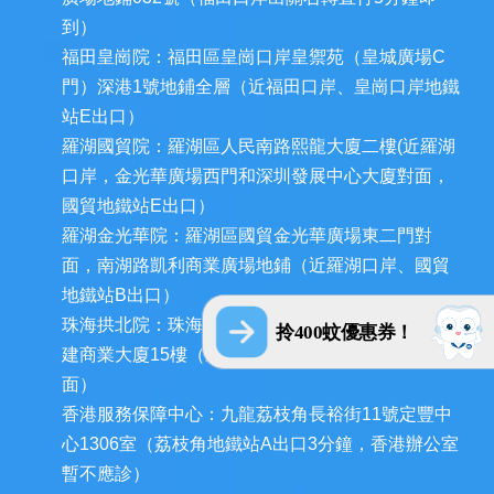
到）
福田皇崗院：福田區皇崗口岸皇禦苑（皇城廣場C
門）深港1號地鋪全層（近福田口岸、皇崗口岸地鐵
站E出口）
羅湖國貿院：羅湖區人民南路熙龍大廈二樓(近羅湖
口岸，金光華廣場西門和深圳發展中心大廈對面，
國貿地鐵站E出口）
羅湖金光華院：羅湖區國貿金光華廣場東二門對
面，南湖路凱利商業廣場地鋪（近羅湖口岸、國貿
地鐵站B出口）
珠海拱北院：珠海市香洲區拱北迎賓南路1155號中
拎400蚊優惠券！
建商業大廈15樓（近拱北口岸，迎賓百貨廣場對
面）
香港服務保障中心：九龍荔枝角長裕街11號定豐中
心1306室（荔枝角地鐵站A出口3分鐘，香港辦公室
暫不應診）