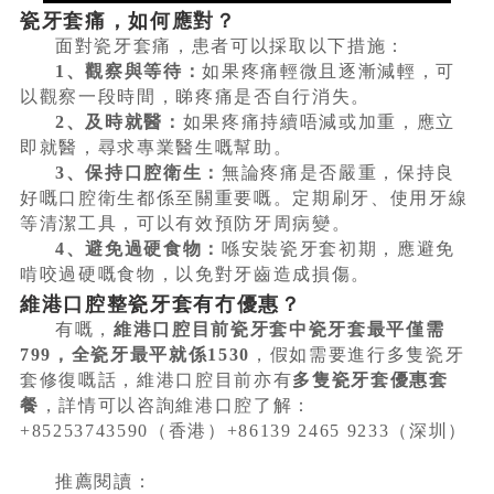
瓷牙套痛，如何應對？
面對瓷牙套痛，患者可以採取以下措施：
1、觀察與等待：
如果疼痛輕微且逐漸減輕，可
以觀察一段時間，睇疼痛是否自行消失。
2、及時就醫：
如果疼痛持續唔減或加重，應立
即就醫，尋求專業醫生嘅幫助。
3、保持口腔衛生：
無論疼痛是否嚴重，保持良
好嘅口腔衛生都係至關重要嘅。定期刷牙、使用牙線
等清潔工具，可以有效預防牙周病變。
4、避免過硬食物：
喺安裝瓷牙套初期，應避免
啃咬過硬嘅食物，以免對牙齒造成損傷。
維港口腔整瓷牙套有冇優惠？
有嘅，
維港口腔目前瓷牙套中瓷牙套最平僅需
799，全瓷牙最平就係1530
，假如需要進行多隻瓷牙
套修復嘅話，維港口腔目前亦有
多隻瓷牙套優惠套
餐
，詳情可以咨詢維港口腔了解：
+85253743590（香港）+86139 2465 9233（深圳）
推薦閱讀：