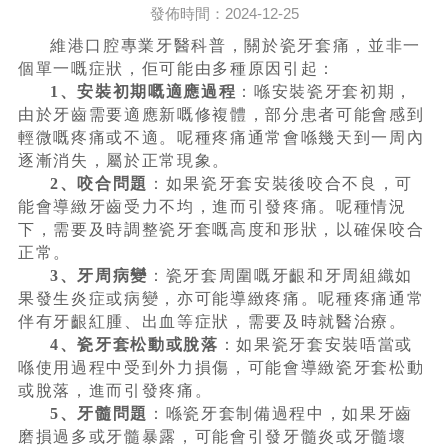
發佈時間：2024-12-25
維港口腔專業牙醫科普，關於瓷牙套痛，並非一
個單一嘅症狀，佢可能由多種原因引起：
1、安裝初期嘅適應過程
：喺安裝瓷牙套初期，
由於牙齒需要適應新嘅修複體，部分患者可能會感到
輕微嘅疼痛或不適。呢種疼痛通常會喺幾天到一周內
逐漸消失，屬於正常現象。
2、咬合問題
：如果瓷牙套安裝後咬合不良，可
能會導緻牙齒受力不均，進而引發疼痛。呢種情況
下，需要及時調整瓷牙套嘅高度和形狀，以確保咬合
正常。
3、牙周病變
：瓷牙套周圍嘅牙齦和牙周組織如
果發生炎症或病變，亦可能導緻疼痛。呢種疼痛通常
伴有牙齦紅腫、出血等症狀，需要及時就醫治療。
4、瓷牙套松動或脫落
：如果瓷牙套安裝唔當或
喺使用過程中受到外力損傷，可能會導緻瓷牙套松動
或脫落，進而引發疼痛。
5、牙髓問題
：喺瓷牙套制備過程中，如果牙齒
磨損過多或牙髓暴露，可能會引發牙髓炎或牙髓壞