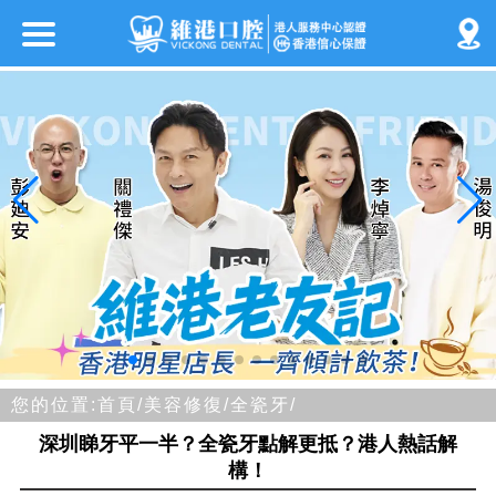
您的位置:
首頁/
美容修復/
全瓷牙/
深圳睇牙平一半？全瓷牙點解更抵？港人熱話解
構！