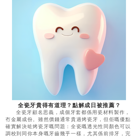
全瓷牙貴得有道理？點解成日被推薦？
全瓷牙顧名思義，成個牙套都係用瓷材料製作，
冇金屬成份。雖然價錢通常貴過烤瓷牙，但佢嘅優點
確實解決咗烤瓷牙嘅問題：全瓷嘅透光性同顏色可以
調校到同你本身嘅牙齒幾乎一樣，尤其係前排牙，完