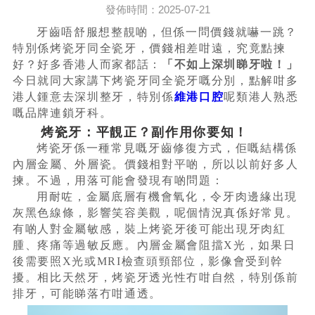
發佈時間：2025-07-21
牙齒唔舒服想整靚啲，但係一問價錢就嚇一跳？
特別係烤瓷牙同全瓷牙，價錢相差咁遠，究竟點揀
好？好多香港人而家都話：
「不如上深圳睇牙啦！」
今日就同大家講下烤瓷牙同全瓷牙嘅分別，點解咁多
港人鍾意去深圳整牙，特別係
維港口腔
呢類港人熟悉
嘅品牌連鎖牙科。
烤瓷牙：平靚正？副作用你要知！
烤瓷牙係一種常見嘅牙齒修復方式，佢嘅結構係
內層金屬、外層瓷。價錢相對平啲，所以以前好多人
揀。不過，用落可能會發現有啲問題：
用耐咗，金屬底層有機會氧化，令牙肉邊緣出現
灰黑色線條，影響笑容美觀，呢個情況真係好常見。
有啲人對金屬敏感，裝上烤瓷牙後可能出現牙肉紅
腫、疼痛等過敏反應。內層金屬會阻擋X光，如果日
後需要照X光或MRI檢查頭頸部位，影像會受到幹
擾。相比天然牙，烤瓷牙透光性冇咁自然，特別係前
排牙，可能睇落冇咁通透。