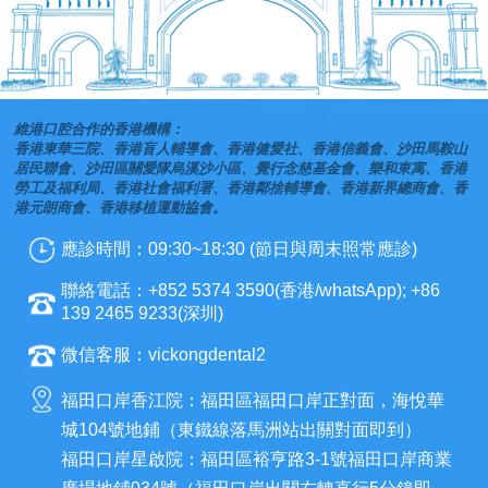
維港口腔合作的香港機構：
香港東華三院、香港盲人輔導會、香港健愛社、香港信義會、沙田馬鞍山
居民聯會、沙田區關愛隊烏溪沙小區、覺行念慈基金會、樂和東寓、香港
勞工及福利局、香港社會福利署、香港鄰捨輔導會、香港新界總商會、香
港元朗商會、香港移植運動協會。
應診時間：09:30~18:30 (節日與周末照常應診)
聯絡電話：+852 5374 3590(香港/whatsApp); +86
139 2465 9233(深圳)
微信客服：vickongdental2
福田口岸香江院：福田區福田口岸正對面，海悅華
城104號地鋪（東鐵線落馬洲站出關對面即到）
福田口岸星啟院：福田區裕亨路3-1號福田口岸商業