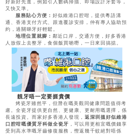
好新好先進，例如引入數碼掃描、即場設計牙套等，
又快又準。
服務貼心方便：
好似維港口腔咁，提供粵語溝
通、香港支付方式、跟進覆診安排，仲有專人協助預
約，過關睇牙好輕鬆。
地理位置就腳：
鄰近口岸，交通方便，好多香港
人放假上去整牙，食個飯買啲嘢，一日來回搞掂。
靚牙唔一定要捱貴價
烤瓷牙雖然平，但潛在嘅美觀同健康問題值得考
慮。全瓷牙提供更自然、更健康、更耐用嘅選擇，係
長遠投資。而家好多香港人發現，
返深圳搵好似維港
口腔咁嘅優質牙科做全瓷牙
，可以用更相宜嘅價錢享
受到高水準嘅牙齒修復服務，慳返幾千蚊絕對唔係