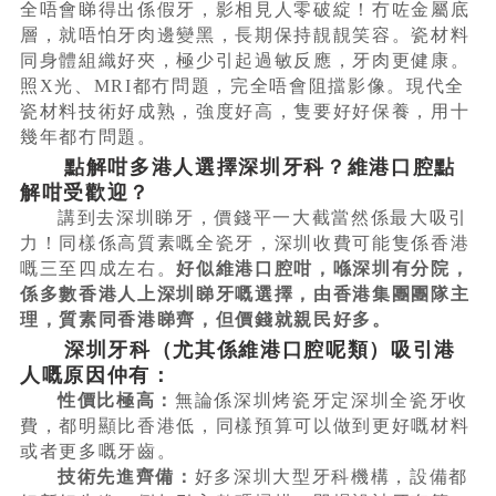
全唔會睇得出係假牙，影相見人零破綻！冇咗金屬底
層，就唔怕牙肉邊變黑，長期保持靚靚笑容。瓷材料
同身體組織好夾，極少引起過敏反應，牙肉更健康。
照X光、MRI都冇問題，完全唔會阻擋影像。現代全
瓷材料技術好成熟，強度好高，隻要好好保養，用十
幾年都冇問題。
點解咁多港人選擇深圳牙科？維港口腔點
解咁受歡迎？
講到去深圳睇牙，價錢平一大截當然係最大吸引
力！同樣係高質素嘅全瓷牙，深圳收費可能隻係香港
嘅三至四成左右。
好似維港口腔咁，喺深圳有分院，
係多數香港人上深圳睇牙嘅選擇，由香港集團團隊主
理，質素同香港睇齊，但價錢就親民好多。
深圳牙科（尤其係維港口腔呢類）吸引港
人嘅原因仲有：
性價比極高：
無論係深圳烤瓷牙定深圳全瓷牙收
費，都明顯比香港低，同樣預算可以做到更好嘅材料
或者更多嘅牙齒。
技術先進齊備：
好多深圳大型牙科機構，設備都