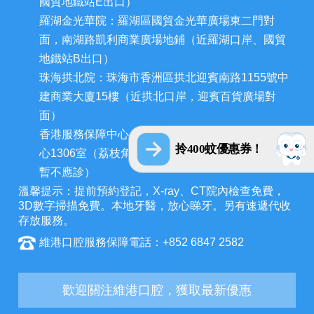
國貿地鐵站E出口）
羅湖金光華院：羅湖區國貿金光華廣場東二門對
面，南湖路凱利商業廣場地鋪（近羅湖口岸、國貿
地鐵站B出口）
珠海拱北院：珠海市香洲區拱北迎賓南路1155號中
建商業大廈15樓（近拱北口岸，迎賓百貨廣場對
面）
香港服務保障中心：九龍荔枝角長裕街11號定豐中
拎400蚊優惠券！
心1306室（荔枝角地鐵站A出口3分鐘，香港辦公室
暫不應診）
溫馨提示：提前預約登記，X-ray、CT院內檢查免費，
3D數字掃描免費。本地牙醫，放心睇牙。另有速遞代收
存放服務。
維港口腔服務保障電話：+852 6847 2582
歡迎關注維港口腔，獲取最新優惠