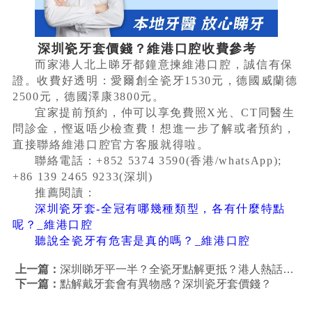
深圳瓷牙套價錢？維港口腔收費參考
而家港人北上睇牙都鐘意揀維港口腔，誠信有保
證。收費好透明：愛爾創全瓷牙1530元，德國威蘭德
2500元，德國澤康3800元。
宜家提前預約，仲可以享免費照X光、CT同醫生
問診金，慳返唔少檢查費！想進一步了解或者預約，
直接聯絡維港口腔官方客服就得啦。
聯絡電話：+852 5374 3590(香港/whatsApp);
+86 139 2465 9233(深圳)
推薦閱讀：
深圳瓷牙套-全冠有哪幾種類型，各有什麼特點
呢？_維港口腔
聽說全瓷牙有危害是真的嗎？_維港口腔
上一篇：
深圳睇牙平一半？全瓷牙點解更抵？港人熱話解構！
下一篇：
點解戴牙套會有異物感？深圳瓷牙套價錢？