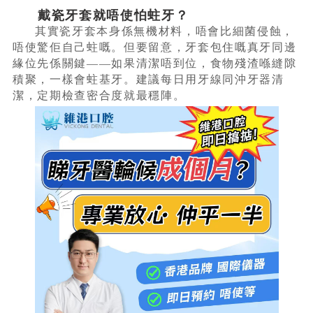
戴瓷牙套就唔使怕蛀牙？
其實瓷牙套本身係無機材料，唔會比細菌侵蝕，
唔使驚佢自己蛀嘅。但要留意，牙套包住嘅真牙同邊
緣位先係關鍵——如果清潔唔到位，食物殘渣喺縫隙
積聚，一樣會蛀基牙。建議每日用牙線同沖牙器清
潔，定期檢查密合度就最穩陣。