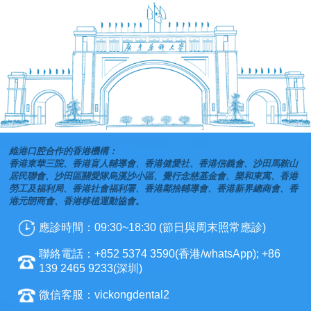
維港口腔合作的香港機構：
香港東華三院、香港盲人輔導會、香港健愛社、香港信義會、沙田馬鞍山
居民聯會、沙田區關愛隊烏溪沙小區、覺行念慈基金會、樂和東寓、香港
勞工及福利局、香港社會福利署、香港鄰捨輔導會、香港新界總商會、香
港元朗商會、香港移植運動協會。
應診時間：09:30~18:30 (節日與周末照常應診)
聯絡電話：+852 5374 3590(香港/whatsApp); +86
139 2465 9233(深圳)
微信客服：vickongdental2