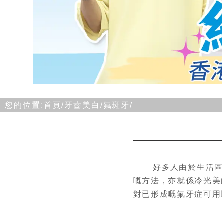
您的位置:
首頁/
牙齒美白/
氟斑牙/
好多人由於生活區域
嘅方法，亦就係冷光美
對已形成嘅氟牙症可用