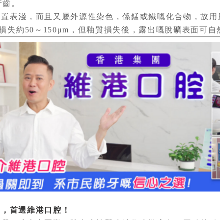
牙齒。
表淺，而且又屬外源性染色，係錳或鐵嘅化合物，故用
損失約50～150μm，但釉質損失後，露出嘅脫礦表面可自
，首選維港口腔！