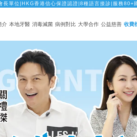
長單位|HKG香港信心保證認證|8種語言接診|服務80+
簡介
本地牙醫
消毒滅菌
病例對比
大學合作
公益慈善
收費