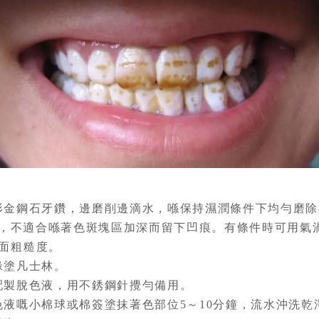
金鋼石牙鑽，邊磨削邊滴水，喺保持濕潤條件下均勻磨除染
外形，不適合喺著色斑塊區加深而留下凹痕。有條件時可用氣
面粗糙度。
緣塗凡士林。
配製脫色液，用不銹鋼針攪勻備用。
液嘅小棉球或棉簽塗抹著色部位5～10分鐘，流水沖洗乾