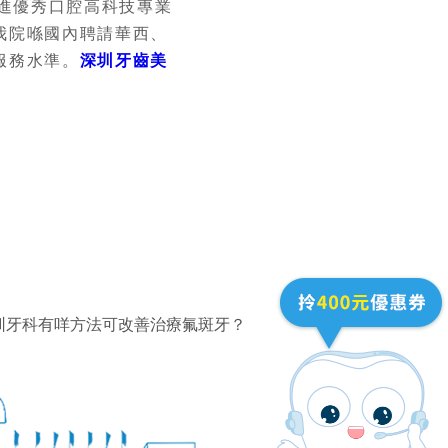
進優秀口腔高科技專業
我院喺國內聘請華西、
服務水準。
深圳牙齒美
圳牙科有咩方法可改善治療氟斑牙？