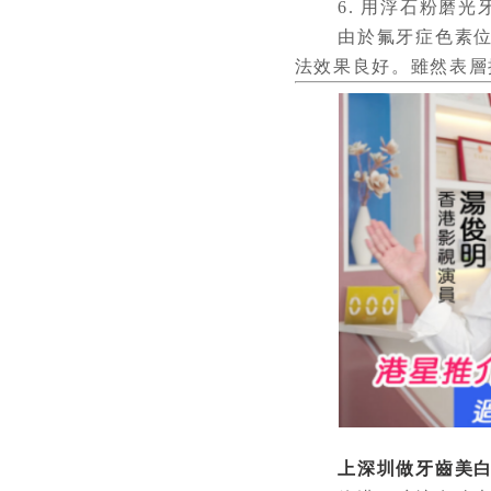
6. 用浮石粉磨光
由於氟牙症色素位置
法效果良好。雖然表層
上深圳做牙齒美白