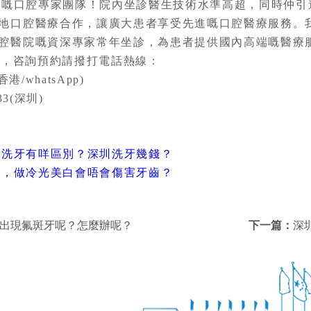
口腔專家團隊！院內坐診醫生技術水準高超，同時仲引
地口腔醫療合作，讓廣大患者享受先進嘅口腔醫療服務。
腔醫院嘅資深專家常年坐診，為患者提供國內高端嘅醫療
蚊
，咨詢預約請撥打電話熱線：
港/whatsApp)
33(深圳)
波洗牙有咩區別？深圳洗牙幾錢？
介，做冷光美白會唔會傷害牙齒？
出出現氟斑牙呢？怎麼辦呢？
下一篇：
深