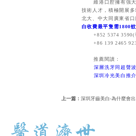
維港口腔擁有強大嘅
技術人才，積極開展多
北大、中大同廣東省口
白收費最平隻需1800
+852 5374 3590(香
+86 139 2465 92
推薦閱讀：
深層洗牙同超聲
深圳冷光美白推
上一篇：
深圳牙齒美白-為什麼會