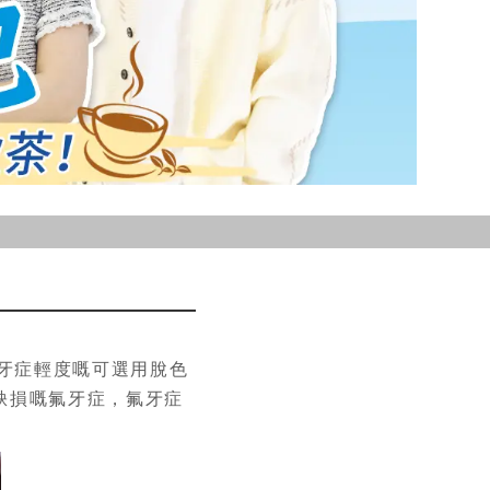
牙症輕度嘅可選用脫色
缺損嘅氟牙症，氟牙症