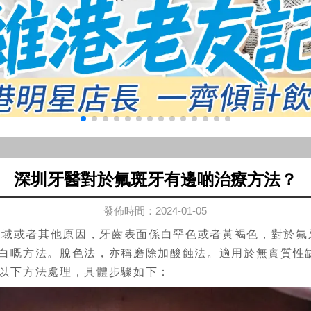
深圳牙醫對於氟斑牙有邊啲治療方法？
發佈時間：2024-01-05
或者其他原因，牙齒表面係白堊色或者黃褐色，對於氟
白嘅方法。脫色法，亦稱磨除加酸蝕法。適用於無實質性
以下方法處理，具體步驟如下：