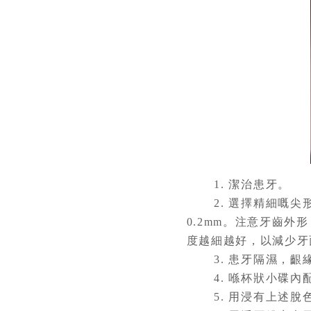
1. 潔治患牙。
2. 選擇精細嘅尖形
0.2mm。注意牙齒
度越細越好，以減少牙
3. 患牙隔濕，齦
4. 喺杯狀小碟內
5. 用浸有上述脫色