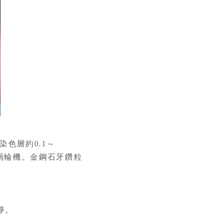
色層約0.1～
渦輪機。金鋼石牙鑽粒
淨。