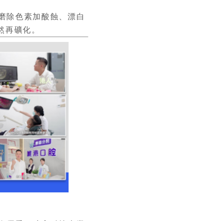
磨除色素加酸蝕、漂白
然再礦化。