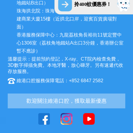
地鐵站B出口）
拎400蚊優惠券！
珠海拱北院：珠海市香洲區拱北迎賓南路1155號中
建商業大廈15樓（近拱北口岸，迎賓百貨廣場對
面）
香港服務保障中心：九龍荔枝角長裕街11號定豐中
心1306室（荔枝角地鐵站A出口3分鐘，香港辦公室
暫不應診）
溫馨提示：提前預約登記，X-ray、CT院內檢查免費，
3D數字掃描免費。本地牙醫，放心睇牙。另有速遞代收
存放服務。
維港口腔服務保障電話：+852 6847 2582
歡迎關注維港口腔，獲取最新優惠