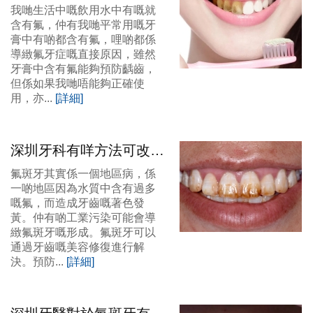
啲？應該點樣預防氟斑
我哋生活中嘅飲用水中有嘅就
牙？
含有氟，仲有我哋平常用嘅牙
膏中有啲都含有氟，哩啲都係
導緻氟牙症嘅直接原因，雖然
牙膏中含有氟能夠預防齲齒，
但係如果我哋唔能夠正確使
用，亦...
[詳細]
深圳牙科有咩方法可改善
治療氟斑牙？
氟斑牙其實係一個地區病，係
一啲地區因為水質中含有過多
嘅氟，而造成牙齒嘅著色發
黃。仲有啲工業污染可能會導
緻氟斑牙嘅形成。氟斑牙可以
通過牙齒嘅美容修復進行解
決。預防...
[詳細]