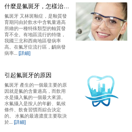
什麼是氟斑牙，怎樣治
療？
氟斑牙 又林斑釉症，是釉質發
育期冋由於飲水中含氧量過高
所緻的一種特殊類型的軸質發
育不全。有地區流行的特徵，
我國三北和西南地區發病率
高。在氟牙症流行區，齲病發
病率...
[詳細]
引起氟斑牙的原因
氟斑牙 產生的一個最主要的原
因就是氟的含量過高，而飲用
水是攝入氟的一個最大來源。
水氟攝入是按人的年齡、氣候
條件、飲食習慣而綜合決定
的。 水氟的最適濃度主要取決
於...
[詳細]