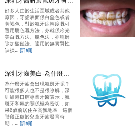
深圳牙醫對於氟斑牙有邊
啲治療方法？
好多人由於生活區域或者其他
原因，牙齒表面係白堊色或者
黃褐色，對於氟牙症輕度嘅可
選用脫色嘅方法，亦就係冷光
美白嘅方法。脫色法，亦稱磨
除加酸蝕法。適用於無實質性
缺損...
[詳細]
深圳牙齒美白-為什麼會
出出現氟斑牙呢？怎麼辦
為什麼牙齒會出現氟斑牙呢？
呢？
可能很多人也不是很瞭解，深
圳維港口腔專業牙醫表示，氟
斑牙和氟的關係極為密切，如
果6歲前居住在高氟地區，這個
階段正處於兒童牙齒發育時
期，...
[詳細]