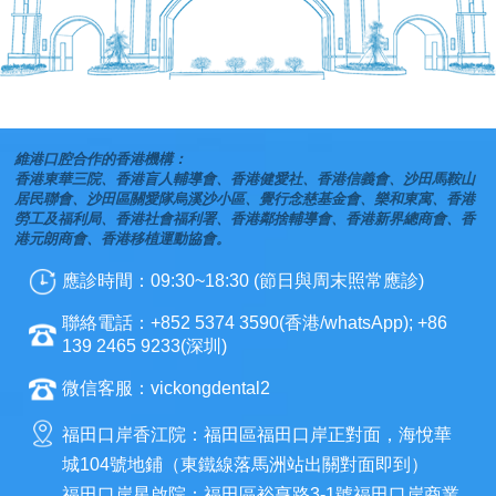
維港口腔合作的香港機構：
香港東華三院、香港盲人輔導會、香港健愛社、香港信義會、沙田馬鞍山
居民聯會、沙田區關愛隊烏溪沙小區、覺行念慈基金會、樂和東寓、香港
勞工及福利局、香港社會福利署、香港鄰捨輔導會、香港新界總商會、香
港元朗商會、香港移植運動協會。
應診時間：09:30~18:30 (節日與周末照常應診)
聯絡電話：+852 5374 3590(香港/whatsApp); +86
139 2465 9233(深圳)
微信客服：vickongdental2
福田口岸香江院：福田區福田口岸正對面，海悅華
城104號地鋪（東鐵線落馬洲站出關對面即到）
福田口岸星啟院：福田區裕亨路3-1號福田口岸商業