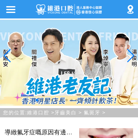
您的位置:
維港口腔
>
牙齒美白
>
氟斑牙
>
導緻氟牙症嘅原因有邊