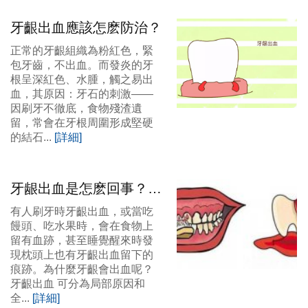
牙齦出血應該怎麽防治？
正常的牙齦組織為粉紅色，緊
包牙齒，不出血。而發炎的牙
根呈深紅色、水腫，觸之易出
血，其原因：牙石的刺激——
因刷牙不徹底，食物殘渣遺
留，常會在牙根周圍形成堅硬
的結石...
[詳細]
牙龈出血是怎麽回事？怎
樣治療？
有人刷牙時牙齦出血，或當吃
饅頭、吃水果時，會在食物上
留有血跡，甚至睡覺醒來時發
現枕頭上也有牙齦出血留下的
痕跡。為什麼牙齦會出血呢？
牙齦出血 可分為局部原因和
全...
[詳細]