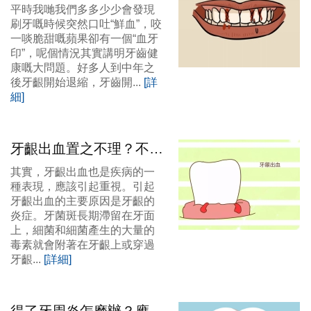
亦都係病，如果牙齒開始
平時我哋我們多多少少會發現
松咗就大禍啦！
刷牙嘅時候突然口吐“鮮血”，咬
一啖脆甜嘅蘋果卻有一個“血牙
印”，呢個情況其實講明牙齒健
康嘅大問題。好多人到中年之
後牙齦開始退縮，牙齒開...
[詳
細]
牙齦出血置之不理？不要
忽視牙齦出血！
其實，牙齦出血也是疾病的一
種表現，應該引起重視。引起
牙齦出血的主要原因是牙齦的
炎症。牙菌斑長期滯留在牙面
上，細菌和細菌產生的大量的
毒素就會附著在牙齦上或穿過
牙齦...
[詳細]