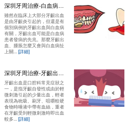
深圳牙周治療-白血病和
牙齦出血有關嗎？
雖然在臨床上大部分牙齦出血
是由牙齦炎引起的，但還是有
個別病例的牙齦出血與白血病
有關，牙齦出血可能是白血病
患者發病的先兆。那麼牙齦出
血、腫脹怎麼又會與白血病扯
上關...
[詳細]
深圳牙周治療-牙齦出血
到底是怎麼一回事呢？
牙齦出血是口腔科常見症狀之
一，是指牙齦自發性或由於輕
微刺激引起的少量出血，輕者
表現為吮吸、刷牙、咀嚼較硬
食物時唾液中帶有血絲，重者
在牙齦受到輕微刺激時即出血
較多...
[詳細]