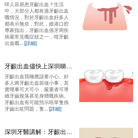
圳牙齦出血治療介紹
咩人容易患牙齦出血？生活
中，大部分人都有過牙齦出血
嘅情況，對於牙齦出血好多人
都表示無奈，對此，維港口腔
專家指出，牙齦出血係牙周疾
病最常見嘅症狀之一，咁牙齦
出血嘅...
[詳細]
牙齦出血儘快上深圳睇
牙，避免牙周病病情加重
牙齦出血我哋應該要小心。好
多人將牙齦出血當做小事，其
實哩事可大可小，嚴重者可導
緻牙齒脫落甚至身體嘅疾病。
牙齦出血有可能預示唔單隻係
牙齒出咗問題，隻...
[詳細]
深圳牙醫講解：牙齦出血