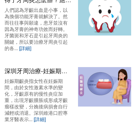
得了牙周炎怎麽辦？應該
如何治療？
人們認為牙齦出血是小事，以
為換個功能牙膏就解決了。然
而往往事與願違，患牙並沒有
因為牙膏的神奇功效而好轉。
牙菌斑和牙石是引起牙周炎的
關鍵，所以要治療牙周炎引起
的各...
[詳細]
深圳牙周治療-妊娠期間
牙齒出血怎麼辦呢？
妊娠期齦炎指女性在妊娠期
間，由於女性激素水準的變
化，牙齦原有的慢性炎症加
重，出現牙齦腫脹或形成牙齦
瘤樣改變，分娩後病損會自行
減輕或消退。深圳維港口腔專
業牙醫表示...
[詳細]