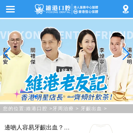
您的位置:
維港口腔
>
牙周治療
>
牙齦出血
>
邊啲人容易牙齦出血？深