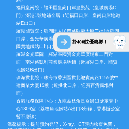
福田皇崗院：福田區皇崗口岸皇禦苑（皇城廣場C
門）深港1號地鋪全層（近福田口岸、皇崗口岸地鐵
站E出口）
羅湖國貿院：羅湖區人民南路熙龍大廈二樓(近羅湖
口岸，金光華廣場西門和深圳發展中心大廈對面，
拎400蚊優惠券！
國貿地鐵站E出口）
羅湖金光華院：羅湖區國貿金光華廣場東二門對
面，南湖路凱利商業廣場地鋪（近羅湖口岸、國貿
地鐵站B出口）
珠海拱北院：珠海市香洲區拱北迎賓南路1155號中
建商業大廈15樓（近拱北口岸，迎賓百貨廣場對
面）
香港服務保障中心：九龍荔枝角長裕街11號定豐中
心1306室（荔枝角地鐵站A出口3分鐘，香港辦公室
暫不應診）
溫馨提示：提前預約登記，X-ray、CT院內檢查免費，