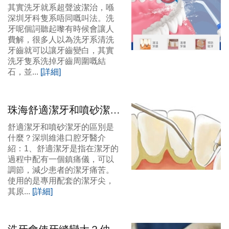
治有咩區別？洗牙有咩作
其實洗牙就系超聲波潔治，喺
用？
深圳牙科隻系唔同嘅叫法。洗
牙呢個詞聽起嚟有時候會讓人
費解，很多人以為洗牙系清洗
牙齒就可以讓牙齒變白，其實
洗牙隻系洗掉牙齒周圍嘅結
石，並...
[詳細]
珠海舒適潔牙和噴砂潔牙
的區別是什麼？
舒適潔牙和噴砂潔牙的區別是
什麼？深圳維港口腔牙醫介
紹：1、舒適潔牙是指在潔牙的
過程中配有一個鎮痛儀，可以
調節，減少患者的潔牙痛苦。
使用的是專用配套的潔牙尖，
其原...
[詳細]