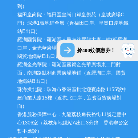
到）
福田皇崗院：福田區皇崗口岸皇禦苑（皇城廣場C
門）深港1號地鋪全層（近福田口岸、皇崗口岸地鐵
站E出口）
羅湖國貿院：羅湖區人民南路熙龍大廈二樓(近羅湖
口岸，金光華廣場西門和深圳發展中心大廈對面，
拎400蚊優惠券！
國貿地鐵站E出口）
羅湖金光華院：羅湖區國貿金光華廣場東二門對
面，南湖路凱利商業廣場地鋪（近羅湖口岸、國貿
地鐵站B出口）
珠海拱北院：珠海市香洲區拱北迎賓南路1155號中
建商業大廈15樓（近拱北口岸，迎賓百貨廣場對
面）
香港服務保障中心：九龍荔枝角長裕街11號定豐中
心1306室（荔枝角地鐵站A出口3分鐘，香港辦公室
暫不應診）