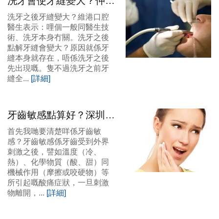
洗牙會使牙縫變大？仲會
染病？維港口腔爲你解決
洗牙之後牙縫變大？維港口腔
迷思！
醫生表示：哩個一般同醫生技
術、洗牙本身冇關。洗牙之後
點解牙縫會變大？原因就係牙
縫本身就存在，唔係洗牙之後
先出現嘅。隻不過洗牙之前牙
縫全...
[詳細]
牙齒敏感點算好？深圳治
療牙齒敏感牙科幫到你！
首先我哋要清楚咩係牙齒敏
感？牙齒敏感係牙齒受到外界
刺激之後，譬如溫度（冷、
熱）、化學物質（酸、甜）同
機械作用（摩擦或咬硬物）等
所引起嘅酸痛症狀，一旦刺激
物離開，...
[詳細]