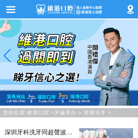
您的位置:
維港口腔
>
牙齒美白
>
舒適洗牙
>
深圳牙科洗牙同超聲波潔