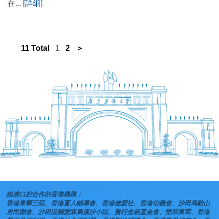
在...
[詳細]
11 Total
1
2
＞
維港口腔合作的香港機構：
香港東華三院、香港盲人輔導會、香港健愛社、香港信義會、沙田馬鞍山
居民聯會、沙田區關愛隊烏溪沙小區、覺行念慈基金會、樂和東寓、香港