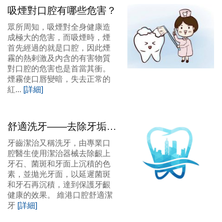
吸煙對口腔有哪些危害？
眾所周知，吸煙對全身健康造
成極大的危害，而吸煙時，煙
首先經過的就是口腔，因此煙
霧的熱剌激及內含的有害物質
對口腔的危害也是首當其衝。
煙霧使口唇變暗，失去正常的
紅...
[詳細]
舒適洗牙——去除牙垢、
牙結石的有效方法
牙齒潔治又稱洗牙，由專業口
腔醫生使用潔治器械去除齦上
牙石、菌斑和牙面上沉積的色
素，並拋光牙面，以延遲菌斑
和牙石再沉積，達到保護牙齦
健康的效果。 維港口腔舒適潔
牙
[詳細]